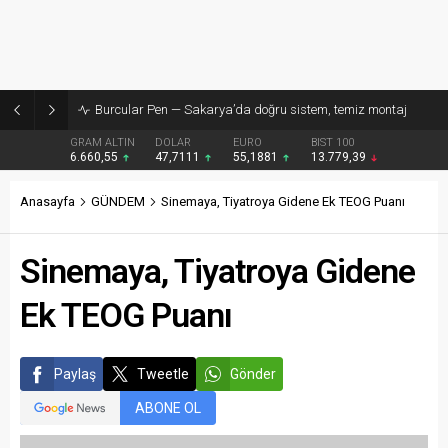
Burcular Pen — Sakarya’da doğru sistem, temiz montaj
GRAM ALTIN
DOLAR
EURO
BIST 100
6.660,55
47,7111
55,1881
13.779,39
Anasayfa
GÜNDEM
Sinemaya, Tiyatroya Gidene Ek TEOG Puanı
Sinemaya, Tiyatroya Gidene
Ek TEOG Puanı
Paylaş
Tweetle
Gönder
ABONE OL