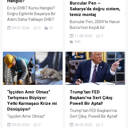
Hangisi?
Burcular Pen —
En İyi DHBT Kursu Hangisi?
Sakarya’da doğru sistem,
Doğru Eğitimle Başarıya Bir
temiz montaj
Adım Daha Yaklaşın DHBT
Burcular Pen, 2004’te Harun
(Din Hizmetleri Alan Bilgisi
Burcu’nun küçük bir
09.07.2026
0
51
Testi), Diyanet İşleri
atölyede attığı adımla
11.08.2025
0
Başkanlığında görev almak
başladı; bugün Serdivan’daki
545
isteyen adaylar için büyük
147 m² showroomu ve 750
önem taşıyan bir sınavdır.
m² kapalı üretim alanıyla,
Her yıl binlerce aday bu
Sakarya ve çevre ilçelerde
sınavda yüksek puan
PVC doğrama, cam balkon,
alabilmek için farklı eğitim
kış bahçesi, panjur ve
kaynaklarına yöneliyor.
küpeşte çözümlerini tek çatı
Ancak en sık sorulan
altında sunuyor. Fıratpen
sorulardan...
kurumsal bayiliği ile çalışıyor
olmamız; profil kalitesi,
“İşçiden Amir Olmaz”
Trump’tan FED
aksesuar standardı...
Tartışması Büyüyor:
Başkanı’na Sert Çıkış:
Yetki Karmaşası Krize mi
Powell Bir Aptal!
Dönüşüyor!
Trump’tan FED Başkanı’na
“İşçiden Amir Olmaz”
Sert Çıkış: Powell Bir Aptal!
Tartışması Büyüyor: Yetki
ABD eski Başkanı Donald
09.05.2025
0
08.05.2025
0
Karmaşası Krize mi
Trump, Amerikan Merkez