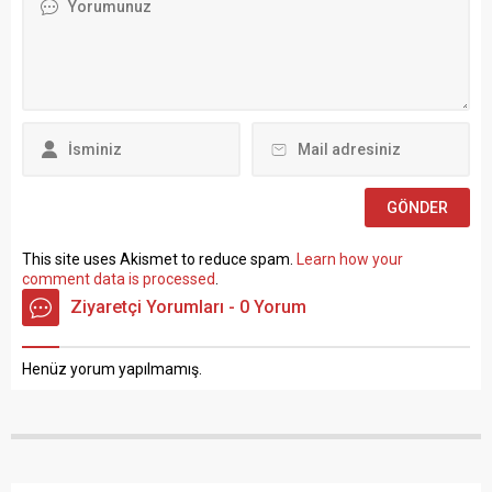
TÜRK-İŞ Genel Merkezinde
maddesinin (B) fıkrasına
gerçekleştirilen basın
göre istihdam edilmek
toplantısında konuşan
üzere “Sözleşmeli Personel
Atalay, hem hükümete hem
Çalıştırılmasına İlişkin
de Hazine ve Maliye Bakanı
Esaslar” çerçevesinde sözlü
Mehmet...
sınavla Mühendis, Mimar,
Müze Araştırmacısı ile
Sosyal Çalışmacı; sözlü
sınav yapılmaksızın Büro...
This site uses Akismet to reduce spam.
Learn how your
comment data is processed
.
Ziyaretçi Yorumları - 0 Yorum
Henüz yorum yapılmamış.