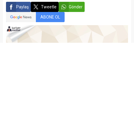
Paylaş
Tweetle
Gönder
ABONE OL
kariyermemur_editör
Yayınlama: 11.11.2019
Düzenleme: 17.06.2022 17:35
A
A
+
-