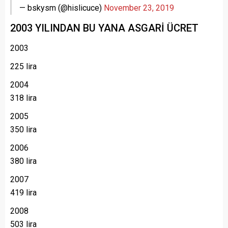
— bskysm (@hislicuce)
November 23, 2019
2003 YILINDAN BU YANA ASGARİ ÜCRET
2003
225 lira
2004
318 lira
2005
350 lira
2006
380 lira
2007
419 lira
2008
503 lira