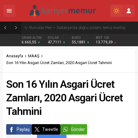
Burcular Pen — Sakarya’da doğru sistem, temiz montaj
GRAM ALTIN
DOLAR
EURO
BIST 100
6.660,55
47,7111
55,1881
13.779,39
Anasayfa
MAAŞ
Son 16 Yılın Asgari Ücret Zamları, 2020 Asgari Ücret Tahmini
Son 16 Yılın Asgari Ücret
Zamları, 2020 Asgari Ücret
Tahmini
Paylaş
Tweetle
Gönder