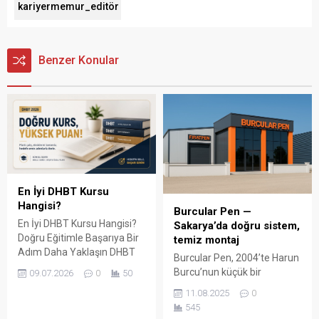
kariyermemur_editör
Benzer Konular
En İyi DHBT Kursu
Hangisi?
Burcular Pen —
En İyi DHBT Kursu Hangisi?
Sakarya’da doğru sistem,
Doğru Eğitimle Başarıya Bir
temiz montaj
Adım Daha Yaklaşın DHBT
Burcular Pen, 2004’te Harun
(Din Hizmetleri Alan Bilgisi
Burcu’nun küçük bir
09.07.2026
0
50
Testi), Diyanet İşleri
atölyede attığı adımla
11.08.2025
0
Başkanlığında görev almak
başladı; bugün Serdivan’daki
545
isteyen adaylar için büyük
147 m² showroomu ve 750