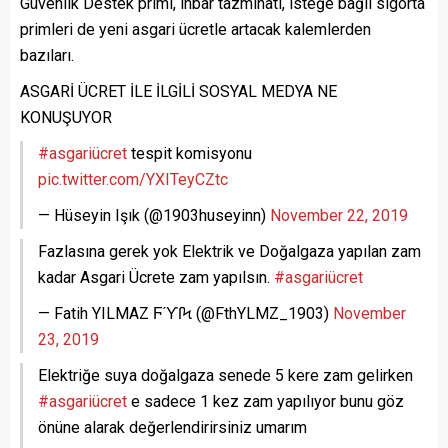
Güvenlik Destek primi, ihbar tazminatı, isteğe bağlı sigorta
primleri de yeni asgari ücretle artacak kalemlerden
bazıları.
ASGARİ ÜCRET İLE İLGİLİ SOSYAL MEDYA NE
KONUŞUYOR
#asgariücret
tespit komisyonu
pic.twitter.com/YXITeyCZtc
— Hüseyin Işık (@1903huseyinn)
November 22, 2019
Fazlasına gerek yok Elektrik ve Doğalgaza yapılan zam
kadar Asgari Ücrete zam yapılsın.
#asgariücret
— Fatih YILMAZ ϜϓſϞ (@FthYLMZ_1903)
November
23, 2019
Elektriğe suya doğalgaza senede 5 kere zam gelirken
#asgariücret
e sadece 1 kez zam yapılıyor bunu göz
önüne alarak değerlendirirsiniz umarım