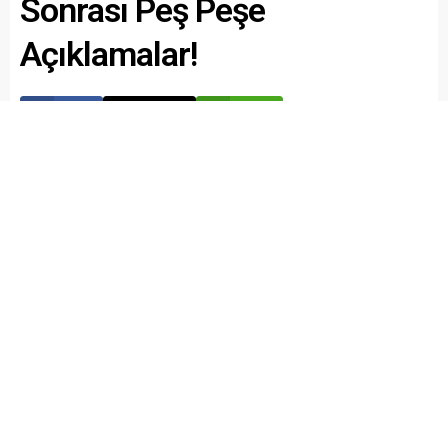
Sonrası Peş Peşe
Açıklamalar!
Paylaş
Tweetle
Gönder
ABONE OL
Recep Coşkun
Yayınlama: 23.04.2025