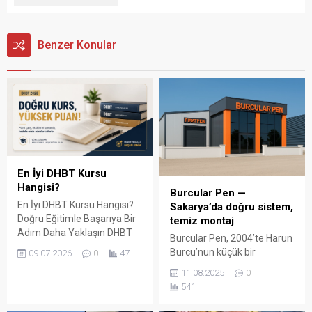
Benzer Konular
En İyi DHBT Kursu
Hangisi?
Burcular Pen —
En İyi DHBT Kursu Hangisi?
Sakarya’da doğru sistem,
Doğru Eğitimle Başarıya Bir
temiz montaj
Adım Daha Yaklaşın DHBT
Burcular Pen, 2004’te Harun
(Din Hizmetleri Alan Bilgisi
Burcu’nun küçük bir
09.07.2026
0
47
Testi), Diyanet İşleri
atölyede attığı adımla
11.08.2025
0
Başkanlığında görev almak
başladı; bugün Serdivan’daki
541
isteyen adaylar için büyük
147 m² showroomu ve 750
önem taşıyan bir sınavdır.
m² kapalı üretim alanıyla,