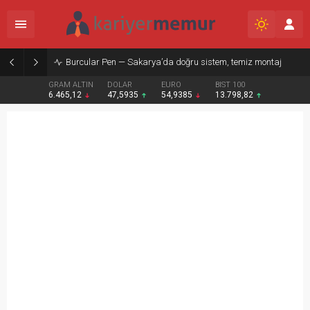
Burcular Pen — Sakarya’da doğru sistem, temiz montaj
GRAM ALTIN
DOLAR
EURO
BIST 100
6.465,12
47,5935
54,9385
13.798,82