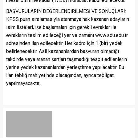
mesai bitimine kadar (17:30) müracaat kabul edilecektir.
BAŞVURULARIN DEĞERLENDİRİLMESİ VE SONUÇLARI:
KPSS puan sıralamasıyla atanmaya hak kazanan adayların
isim listeleri, işe başlamaları için gerekli evraklar ile
evrakların teslim edileceği yer ve zamanı www.sdu.edu.tr
adresinden ilan edilecektir. Her kadro için 1 (bir) yedek
belirlenecektir. Asil kazananlardan başvuran olmadığı
takdirde veya aranan şartları taşımadığı tespit edilenlerin
yerine yedek kazananlardan yerleştirme yapılacaktır. Bu
ilan tebliğ mahiyetinde olacağından, ayrıca tebligat
yapılmayacaktır.