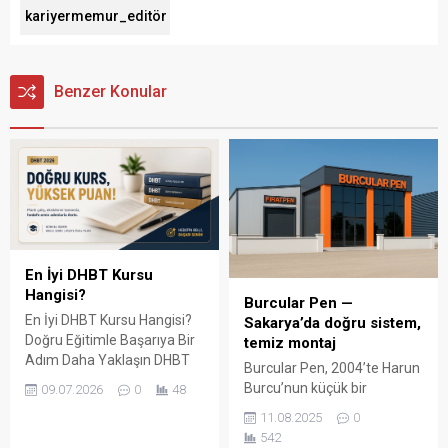
kariyermemur_editör
Benzer Konular
En İyi DHBT Kursu
Hangisi?
Burcular Pen —
En İyi DHBT Kursu Hangisi?
Sakarya’da doğru sistem,
Doğru Eğitimle Başarıya Bir
temiz montaj
Adım Daha Yaklaşın DHBT
Burcular Pen, 2004’te Harun
(Din Hizmetleri Alan Bilgisi
Burcu’nun küçük bir
09.07.2026
0
48
Testi), Diyanet İşleri
atölyede attığı adımla
11.08.2025
0
Başkanlığında görev almak
başladı; bugün Serdivan’daki
542
isteyen adaylar için büyük
147 m² showroomu ve 750