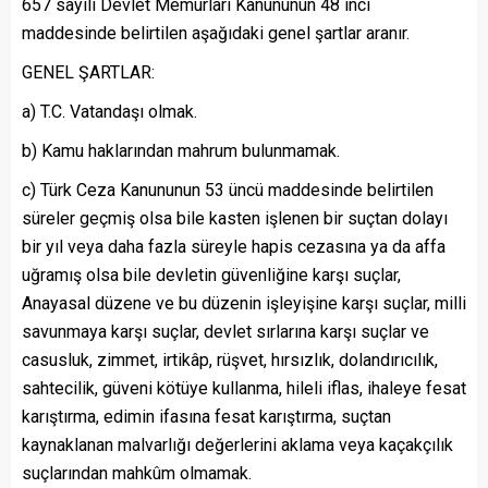
657 sayılı Devlet Memurları Kanununun 48 inci
maddesinde belirtilen aşağıdaki genel şartlar aranır.
GENEL ŞARTLAR:
a) T.C. Vatandaşı olmak.
b) Kamu haklarından mahrum bulunmamak.
c) Türk Ceza Kanununun 53 üncü maddesinde belirtilen
süreler geçmiş olsa bile kasten işlenen bir suçtan dolayı
bir yıl veya daha fazla süreyle hapis cezasına ya da affa
uğramış olsa bile devletin güvenliğine karşı suçlar,
Anayasal düzene ve bu düzenin işleyişine karşı suçlar, milli
savunmaya karşı suçlar, devlet sırlarına karşı suçlar ve
casusluk, zimmet, irtikâp, rüşvet, hırsızlık, dolandırıcılık,
sahtecilik, güveni kötüye kullanma, hileli iflas, ihaleye fesat
karıştırma, edimin ifasına fesat karıştırma, suçtan
kaynaklanan malvarlığı değerlerini aklama veya kaçakçılık
suçlarından mahkûm olmamak.