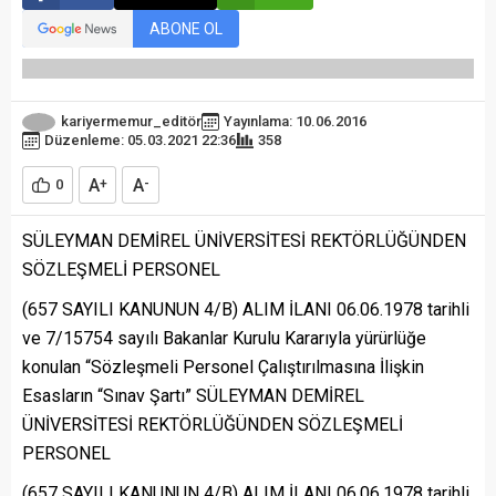
ABONE OL
kariyermemur_editör
Yayınlama: 10.06.2016
Düzenleme: 05.03.2021 22:36
358
A
A
0
+
-
SÜLEYMAN DEMİREL ÜNİVERSİTESİ REKTÖRLÜĞÜNDEN
SÖZLEŞMELİ PERSONEL
(657 SAYILI KANUNUN 4/B) ALIM İLANI 06.06.1978 tarihli
ve 7/15754 sayılı Bakanlar Kurulu Kararıyla yürürlüğe
konulan “Sözleşmeli Personel Çalıştırılmasına İlişkin
Esasların “Sınav Şartı” SÜLEYMAN DEMİREL
ÜNİVERSİTESİ REKTÖRLÜĞÜNDEN SÖZLEŞMELİ
PERSONEL
(657 SAYILI KANUNUN 4/B) ALIM İLANI 06.06.1978 tarihli