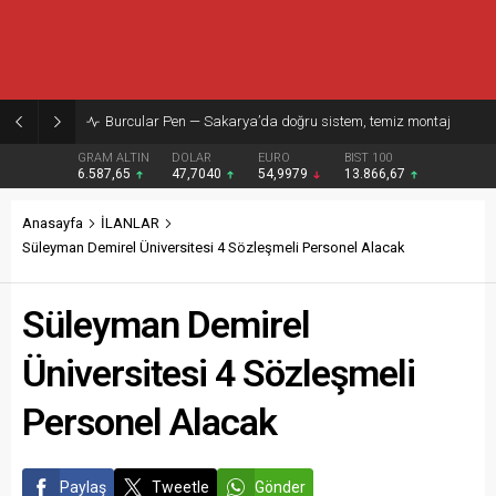
Burcular Pen — Sakarya’da doğru sistem, temiz montaj
GRAM ALTIN
DOLAR
EURO
BIST 100
6.587,65
47,7040
54,9979
13.866,67
Anasayfa
İLANLAR
Süleyman Demirel Üniversitesi 4 Sözleşmeli Personel Alacak
Süleyman Demirel
Üniversitesi 4 Sözleşmeli
Personel Alacak
Paylaş
Tweetle
Gönder