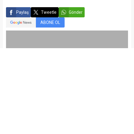
Paylaş
Tweetle
Gönder
ABONE OL
kariyermemur_editör
Yayınlama: 24.04.2015
Düzenleme: 05.03.2021 22:04
A
A
+
-