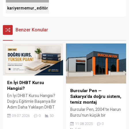
kariyermemur_editör
Benzer Konular
En İyi DHBT Kursu
Hangisi?
Burcular Pen —
En İyi DHBT Kursu Hangisi?
Sakarya’da doğru sistem,
Doğru Eğitimle Başarıya Bir
temiz montaj
Adım Daha Yaklaşın DHBT
Burcular Pen, 2004’te Harun
(Din Hizmetleri Alan Bilgisi
Burcu’nun küçük bir
09.07.2026
0
50
Testi), Diyanet İşleri
atölyede attığı adımla
11.08.2025
0
Başkanlığında görev almak
başladı; bugün Serdivan’daki