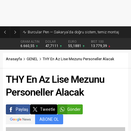
Burcular Pen — Sakarya’da doğru sistem, temiz montaj
GRAM ALTIN
DOLAR
EURO
BIST 100
6.660,55
47,7111
55,1881
13.779,39
Anasayfa
GENEL
THY En Az Lise Mezunu Personeller Alacak
THY En Az Lise Mezunu
Personeller Alacak
Paylaş
Tweetle
Gönder
ABONE OL