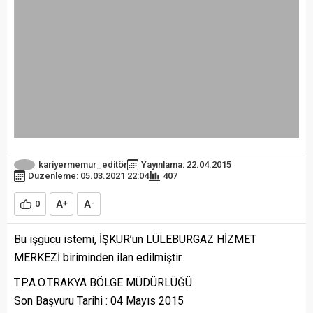
kariyermemur_editör
Yayınlama: 22.04.2015
Düzenleme: 05.03.2021 22:04
407
A
A
0
+
-
Bu işgücü istemi, İŞKUR’un LÜLEBURGAZ HİZMET
MERKEZİ biriminden ilan edilmiştir.
T.P.A.O.TRAKYA BÖLGE MÜDÜRLÜĞÜ
Son Başvuru Tarihi : 04 Mayıs 2015