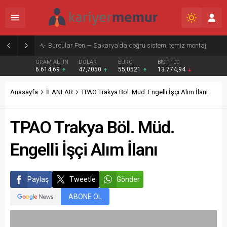
Burcular Pen — Sakarya’da doğru sistem, temiz montaj
GRAM ALTIN
DOLAR
EURO
BIST 100
6.614,69
47,7050
55,0521
13.774,94
Anasayfa
İLANLAR
TPAO Trakya Böl. Müd. Engelli İşçi Alım İlanı
TPAO Trakya Böl. Müd.
Engelli İşçi Alım İlanı
Paylaş
Tweetle
Gönder
ABONE OL