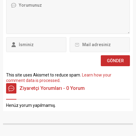
TÜRK-İŞ Genel Merkezinde
maddesinin (B) fıkrasına
gerçekleştirilen basın
göre istihdam edilmek
toplantısında konuşan
üzere “Sözleşmeli Personel
Atalay, hem hükümete hem
Çalıştırılmasına İlişkin
de Hazine ve Maliye Bakanı
Esaslar” çerçevesinde sözlü
Mehmet...
sınavla Mühendis, Mimar,
Müze Araştırmacısı ile
Sosyal Çalışmacı; sözlü
sınav yapılmaksızın Büro...
This site uses Akismet to reduce spam.
Learn how your
comment data is processed
.
Ziyaretçi Yorumları - 0 Yorum
Henüz yorum yapılmamış.