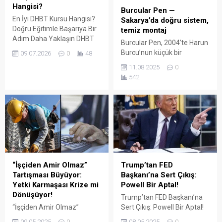
Hangisi?
Burcular Pen —
En İyi DHBT Kursu Hangisi?
Sakarya’da doğru sistem,
Doğru Eğitimle Başarıya Bir
temiz montaj
Adım Daha Yaklaşın DHBT
Burcular Pen, 2004’te Harun
(Din Hizmetleri Alan Bilgisi
Burcu’nun küçük bir
09.07.2026
0
48
Testi), Diyanet İşleri
atölyede attığı adımla
11.08.2025
0
Başkanlığında görev almak
başladı; bugün Serdivan’daki
542
isteyen adaylar için büyük
147 m² showroomu ve 750
önem taşıyan bir sınavdır.
m² kapalı üretim alanıyla,
Her yıl binlerce aday bu
Sakarya ve çevre ilçelerde
sınavda yüksek puan
PVC doğrama, cam balkon,
alabilmek için farklı eğitim
kış bahçesi, panjur ve
kaynaklarına yöneliyor.
küpeşte çözümlerini tek çatı
Ancak en sık sorulan
altında sunuyor. Fıratpen
sorulardan...
kurumsal bayiliği ile çalışıyor
olmamız; profil kalitesi,
“İşçiden Amir Olmaz”
Trump’tan FED
aksesuar standardı...
Tartışması Büyüyor:
Başkanı’na Sert Çıkış:
Yetki Karmaşası Krize mi
Powell Bir Aptal!
Dönüşüyor!
Trump’tan FED Başkanı’na
“İşçiden Amir Olmaz”
Sert Çıkış: Powell Bir Aptal!
Tartışması Büyüyor: Yetki
ABD eski Başkanı Donald
09.05.2025
0
08.05.2025
0