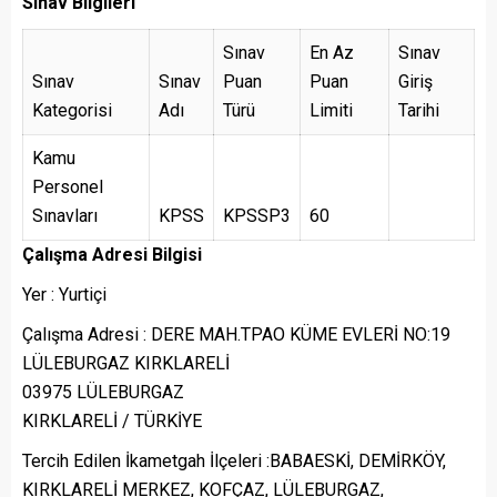
Sınav Bilgileri
Sınav
En Az
Sınav
Sınav
Sınav
Puan
Puan
Giriş
Kategorisi
Adı
Türü
Limiti
Tarihi
Kamu
Personel
Sınavları
KPSS
KPSSP3
60
Çalışma Adresi Bilgisi
Yer : Yurtiçi
Çalışma Adresi : DERE MAH.TPAO KÜME EVLERİ NO:19
LÜLEBURGAZ KIRKLARELİ
03975 LÜLEBURGAZ
KIRKLARELİ / TÜRKİYE
Tercih Edilen İkametgah İlçeleri :BABAESKİ, DEMİRKÖY,
KIRKLARELİ MERKEZ, KOFÇAZ, LÜLEBURGAZ,