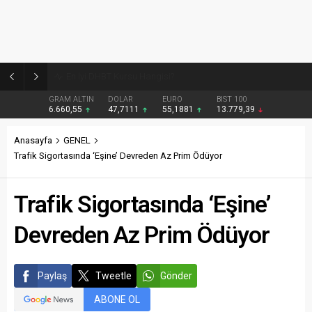
Burcular Pen — Sakarya’da doğru sistem, temiz montaj
GRAM ALTIN
DOLAR
EURO
BIST 100
6.660,55
47,7111
55,1881
13.779,39
Anasayfa
GENEL
Trafik Sigortasında ‘Eşine’ Devreden Az Prim Ödüyor
Trafik Sigortasında ‘Eşine’
Devreden Az Prim Ödüyor
Paylaş
Tweetle
Gönder
ABONE OL