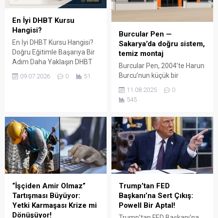
En İyi DHBT Kursu
Hangisi?
Burcular Pen —
En İyi DHBT Kursu Hangisi?
Sakarya’da doğru sistem,
Doğru Eğitimle Başarıya Bir
temiz montaj
Adım Daha Yaklaşın DHBT
Burcular Pen, 2004’te Harun
(Din Hizmetleri Alan Bilgisi
Burcu’nun küçük bir
09.07.2026
0
51
Testi), Diyanet İşleri
atölyede attığı adımla
11.08.2025
0
Başkanlığında görev almak
başladı; bugün Serdivan’daki
545
isteyen adaylar için büyük
147 m² showroomu ve 750
önem taşıyan bir sınavdır.
m² kapalı üretim alanıyla,
Her yıl binlerce aday bu
Sakarya ve çevre ilçelerde
sınavda yüksek puan
PVC doğrama, cam balkon,
alabilmek için farklı eğitim
kış bahçesi, panjur ve
kaynaklarına yöneliyor.
küpeşte çözümlerini tek çatı
Ancak en sık sorulan
altında sunuyor. Fıratpen
sorulardan...
kurumsal bayiliği ile çalışıyor
olmamız; profil kalitesi,
“İşçiden Amir Olmaz”
Trump’tan FED
aksesuar standardı...
Tartışması Büyüyor:
Başkanı’na Sert Çıkış:
Yetki Karmaşası Krize mi
Powell Bir Aptal!
Dönüşüyor!
Trump’tan FED Başkanı’na