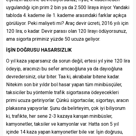
uygulandığı için prim 2 bin ya da 2.500 liraya iniyor. Yandaki
tabloda 4. kademe ile 1. kademe arasındaki farklar açıkça
görülüyor. Peki maliyeti mi? Araç devir ücreti, 2016 yılı için
120 lira; o kadar. Devir parası olan 120 lirayı ödüyorsunuz,
ama sigorta priminiz yüzde 50 ucuza geliyor.
İŞİN DOĞRUSU HASARSIZLIK
O yıl kaza yaparsanız da sorun değil, ertesi yıl yine 120 lira
ödeyip, aracınızı bu sefer amcaoğluna ya da dayıoğluna
devredersiniz, olur biter. Taa ki, akrabalar bitene kadar.
Nitekim son bir yıldır bol hasar yapan tüm minibüsçüler,
taksiciler bu yöntemle trafik sigortasına ödeyecekleri
primi ucuza getiriyorlar. Çünkü sigortacılar, sigortayı, aracın
plakasına yapıyorlar. Şunu da belirteyim, çok iyi biliyorum
ki, trafikte, her sene 2-3 kazaya karışan minibüsler,
kamyonetler, taksiler ve kamyonlar var. Hatta son 5 yıl
içinde 14 kaza yapan kamyonetler bile var. İşin doğrusu,