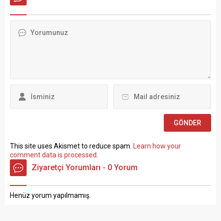
tıkanma ve ekonomik
Taşra teşkilatında 657 sayılı
politikalarla ilgili çok sert
Devlet Memurları
açıklamalarda bulundu.
Kanunu’nun 4 üncü
TÜRK-İŞ Genel Merkezinde
maddesinin (B) fıkrasına
gerçekleştirilen basın
göre istihdam edilmek
toplantısında konuşan
üzere “Sözleşmeli Personel
Atalay, hem hükümete hem
Çalıştırılmasına İlişkin
de Hazine ve Maliye Bakanı
Esaslar” çerçevesinde sözlü
Mehmet...
sınavla Mühendis, Mimar,
Müze Araştırmacısı ile
Sosyal Çalışmacı; sözlü
sınav yapılmaksızın Büro...
This site uses Akismet to reduce spam.
Learn how your
comment data is processed
.
Ziyaretçi Yorumları - 0 Yorum
Henüz yorum yapılmamış.