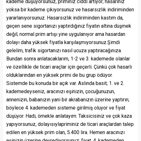
kademe düşüyorsunuz, priminiz ciddi artıyor; hasarınız
yoksa bir kademe çıkıyorsunuz ve hasarsızlık indiriminden
yararlanıyorsunuz. Hasarsızlık indiriminden kastım da,
geçen sene sigortanızı yaptırdığınız fiyatın altına düşmek
değil; normal prim artışı yine uygulanıyor ama hasardan
dolayı daha yüksek fiyatla karşılaşmıyorsunuz.Şimdi
gelelim, trafik sigortanızı nasıl ucuza yaptıracağınıza.
Bundan sonra anlatacaklarım, 1-2 ve 3. kademede olanlar
ve özellikle de ticari araçlar için geçerli. Çünkü çok hasarlı
olduklarından en yüksek primi de bu grup ödüyor.
Sistemde bu konuda bir açık var. Aslında basit; 1. ve 2.
kademedeyseniz, aracınızı eşinizin, çocuğunuzun,
annenizin, babanızın yani bir akrabanızın üzerine yaptırın;
böylece 4. kademeden sisteme girilmiş oluyor ve fiyat
düşüyor. Hadi, örnekle anlatayım: Taksicisiniz ve çok kaza
yapıyorsunuz, dolayısıylapriminiz de ticari araçlardan talep
edilen en yüksek prim olan, 5.400 lira. Hemen aracınızı
eşinizin üzerine devrediyorsunuz; fiyat, 4. kademeden