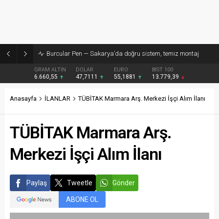
Burcular Pen — Sakarya’da doğru sistem, temiz montaj
GRAM ALTIN
DOLAR
EURO
BIST 100
6.660,55
47,7111
55,1881
13.779,39
Anasayfa
İLANLAR
TÜBİTAK Marmara Arş. Merkezi İşçi Alım İlanı
TÜBİTAK Marmara Arş.
Merkezi İşçi Alım İlanı
Paylaş
Tweetle
Gönder
ABONE OL