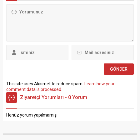
açıklamalarda bulundu.
Kanunu’nun 4 üncü
TÜRK-İŞ Genel Merkezinde
maddesinin (B) fıkrasına
gerçekleştirilen basın
göre istihdam edilmek
toplantısında konuşan
üzere “Sözleşmeli Personel
Atalay, hem hükümete hem
Çalıştırılmasına İlişkin
de Hazine ve Maliye Bakanı
Esaslar” çerçevesinde sözlü
Mehmet...
sınavla Mühendis, Mimar,
Müze Araştırmacısı ile
Sosyal Çalışmacı; sözlü
sınav yapılmaksızın Büro...
This site uses Akismet to reduce spam.
Learn how your
comment data is processed
.
Ziyaretçi Yorumları - 0 Yorum
Henüz yorum yapılmamış.