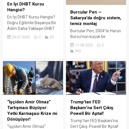
En İyi DHBT Kursu
Hangisi?
Burcular Pen —
En İyi DHBT Kursu Hangisi?
Sakarya’da doğru sistem,
Doğru Eğitimle Başarıya Bir
temiz montaj
Adım Daha Yaklaşın DHBT
Burcular Pen, 2004’te Harun
(Din Hizmetleri Alan Bilgisi
Burcu’nun küçük bir
09.07.2026
0
50
Testi), Diyanet İşleri
atölyede attığı adımla
11.08.2025
0
Başkanlığında görev almak
başladı; bugün Serdivan’daki
545
isteyen adaylar için büyük
147 m² showroomu ve 750
önem taşıyan bir sınavdır.
m² kapalı üretim alanıyla,
Her yıl binlerce aday bu
Sakarya ve çevre ilçelerde
sınavda yüksek puan
PVC doğrama, cam balkon,
alabilmek için farklı eğitim
kış bahçesi, panjur ve
kaynaklarına yöneliyor.
küpeşte çözümlerini tek çatı
Ancak en sık sorulan
altında sunuyor. Fıratpen
sorulardan...
kurumsal bayiliği ile çalışıyor
olmamız; profil kalitesi,
“İşçiden Amir Olmaz”
Trump’tan FED
aksesuar standardı...
Tartışması Büyüyor:
Başkanı’na Sert Çıkış:
Yetki Karmaşası Krize mi
Powell Bir Aptal!
Dönüşüyor!
Trump’tan FED Başkanı’na
“İşçiden Amir Olmaz”
Sert Çıkış: Powell Bir Aptal!