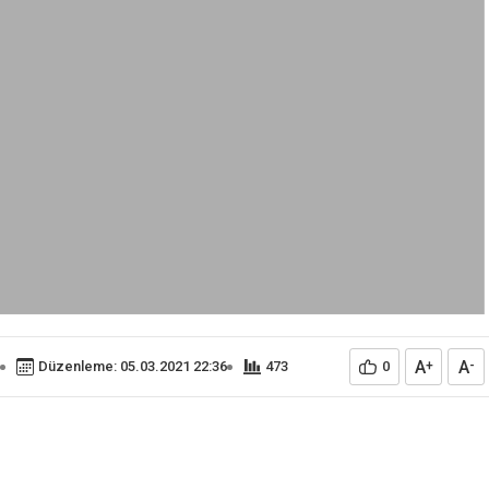
A
A
Düzenleme: 05.03.2021 22:36
473
0
+
-