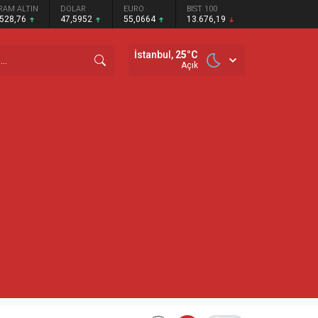
RAM ALTIN
DOLAR
EURO
BIST 100
.528,76
47,5952
55,0664
13.676,19
İstanbul,
25
°C
Açık