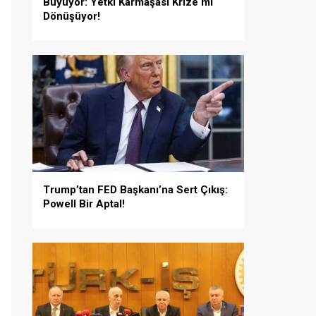
Büyüyor: Yetki Karmaşası Krize mi
Dönüşüyor!
Trump’tan FED Başkanı’na Sert Çıkış:
Powell Bir Aptal!