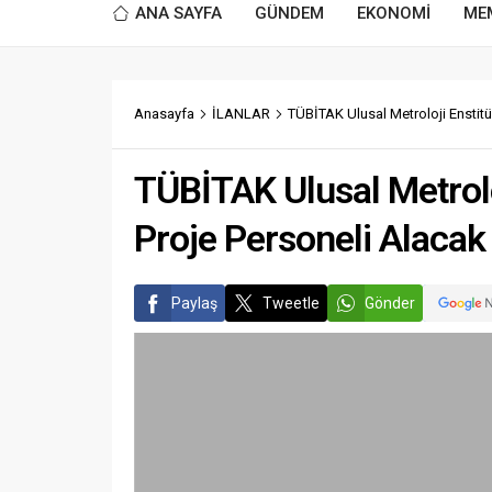
ANA SAYFA
GÜNDEM
EKONOMİ
ME
Anasayfa
İLANLAR
TÜBİTAK Ulusal Metroloji Enstitüs
TÜBİTAK Ulusal Metroloj
Proje Personeli Alacak
Paylaş
Tweetle
Gönder