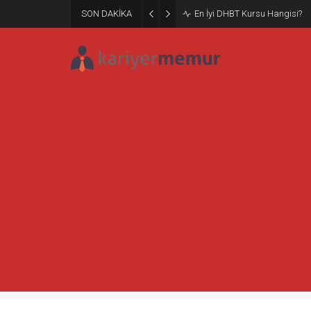
SON DAKİKA
Burcular Pen — Sakarya’da do