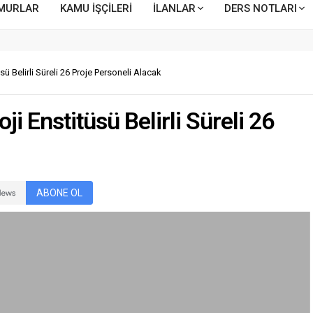
MURLAR
KAMU İŞÇİLERİ
İLANLAR
DERS NOTLARI
ü Belirli Süreli 26 Proje Personeli Alacak
i Enstitüsü Belirli Süreli 26
ABONE OL