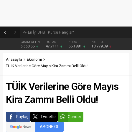
Burcular Pen — Sakarya’da doğru sistem, temiz montaj
GRAM ALTIN
DOLAR
EURO
BIST 100
6.660,55
47,7111
55,1881
13.779,39
Anasayfa
Ekonomi
TÜİK Verilerine Göre Mayıs Kira Zammı Belli Oldu!
TÜİK Verilerine Göre Mayıs
Kira Zammı Belli Oldu!
Paylaş
Tweetle
Gönder
ABONE OL