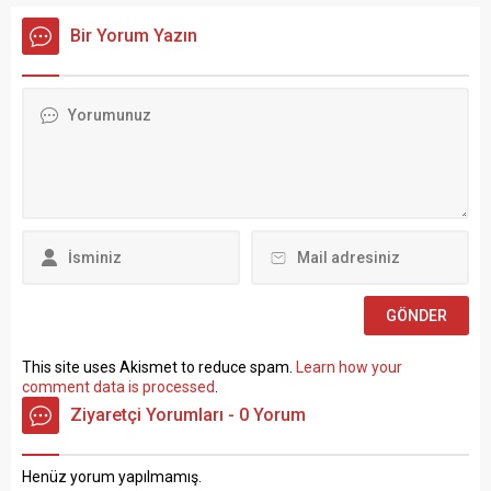
Ergün Atalay, kamu toplu iş
PERSONEL ALIM İLANI Genel
sözleşmelerinde yaşanan
Müdürlüğümüz Merkez ve
Bir Yorum Yazın
tıkanma ve ekonomik
Taşra teşkilatında 657 sayılı
politikalarla ilgili çok sert
Devlet Memurları
açıklamalarda bulundu.
Kanunu’nun 4 üncü
TÜRK-İŞ Genel Merkezinde
maddesinin (B) fıkrasına
gerçekleştirilen basın
göre istihdam edilmek
toplantısında konuşan
üzere “Sözleşmeli Personel
Atalay, hem hükümete hem
Çalıştırılmasına İlişkin
de Hazine ve Maliye Bakanı
Esaslar” çerçevesinde sözlü
Mehmet...
sınavla Mühendis, Mimar,
Müze Araştırmacısı ile
Sosyal Çalışmacı; sözlü
sınav yapılmaksızın Büro...
This site uses Akismet to reduce spam.
Learn how your
comment data is processed
.
Ziyaretçi Yorumları - 0 Yorum
Henüz yorum yapılmamış.