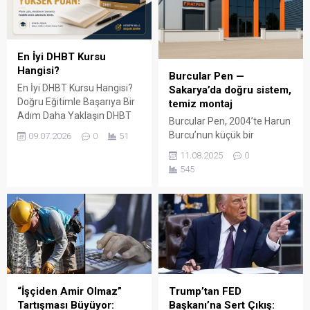
En İyi DHBT Kursu
Hangisi?
Burcular Pen —
En İyi DHBT Kursu Hangisi?
Sakarya’da doğru sistem,
Doğru Eğitimle Başarıya Bir
temiz montaj
Adım Daha Yaklaşın DHBT
Burcular Pen, 2004’te Harun
(Din Hizmetleri Alan Bilgisi
Burcu’nun küçük bir
09.07.2026
0
51
Testi), Diyanet İşleri
atölyede attığı adımla
11.08.2025
0
Başkanlığında görev almak
başladı; bugün Serdivan’daki
545
isteyen adaylar için büyük
147 m² showroomu ve 750
önem taşıyan bir sınavdır.
m² kapalı üretim alanıyla,
Her yıl binlerce aday bu
Sakarya ve çevre ilçelerde
sınavda yüksek puan
PVC doğrama, cam balkon,
alabilmek için farklı eğitim
kış bahçesi, panjur ve
kaynaklarına yöneliyor.
küpeşte çözümlerini tek çatı
Ancak en sık sorulan
altında sunuyor. Fıratpen
sorulardan...
kurumsal bayiliği ile çalışıyor
olmamız; profil kalitesi,
“İşçiden Amir Olmaz”
Trump’tan FED
aksesuar standardı...
Tartışması Büyüyor:
Başkanı’na Sert Çıkış: