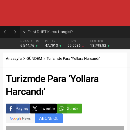
Burcular Pen — Sakarya’da doğru sistem, temiz montaj
GRAM ALTIN
DOLAR
EURO
BIST 100
6.544,76
47,7013
55,0086
13.798,82
Anasayfa
GÜNDEM
Turizmde Para ‘Yollara Harcandı’
Turizmde Para ‘Yollara
Harcandı’
Paylaş
Tweetle
Gönder
ABONE OL