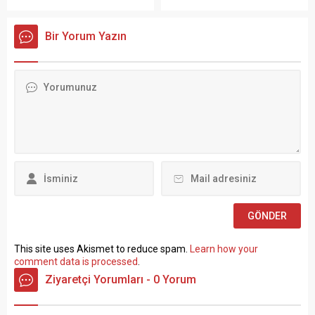
Ergün Atalay, kamu toplu iş
PERSONEL ALIM İLANI Genel
sözleşmelerinde yaşanan
Müdürlüğümüz Merkez ve
Bir Yorum Yazın
tıkanma ve ekonomik
Taşra teşkilatında 657 sayılı
politikalarla ilgili çok sert
Devlet Memurları
açıklamalarda bulundu.
Kanunu’nun 4 üncü
TÜRK-İŞ Genel Merkezinde
maddesinin (B) fıkrasına
gerçekleştirilen basın
göre istihdam edilmek
toplantısında konuşan
üzere “Sözleşmeli Personel
Atalay, hem hükümete hem
Çalıştırılmasına İlişkin
de Hazine ve Maliye Bakanı
Esaslar” çerçevesinde sözlü
Mehmet...
sınavla Mühendis, Mimar,
Müze Araştırmacısı ile
Sosyal Çalışmacı; sözlü
sınav yapılmaksızın Büro...
This site uses Akismet to reduce spam.
Learn how your
comment data is processed
.
Ziyaretçi Yorumları - 0 Yorum