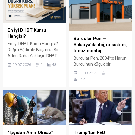
En İyi DHBT Kursu
Hangisi?
Burcular Pen —
En İyi DHBT Kursu Hangisi?
Sakarya’da doğru sistem,
Doğru Eğitimle Başarıya Bir
temiz montaj
Adım Daha Yaklaşın DHBT
Burcular Pen, 2004’te Harun
(Din Hizmetleri Alan Bilgisi
Burcu’nun küçük bir
09.07.2026
0
48
Testi), Diyanet İşleri
atölyede attığı adımla
11.08.2025
0
Başkanlığında görev almak
başladı; bugün Serdivan’daki
542
isteyen adaylar için büyük
147 m² showroomu ve 750
önem taşıyan bir sınavdır.
m² kapalı üretim alanıyla,
Her yıl binlerce aday bu
Sakarya ve çevre ilçelerde
sınavda yüksek puan
PVC doğrama, cam balkon,
alabilmek için farklı eğitim
kış bahçesi, panjur ve
kaynaklarına yöneliyor.
küpeşte çözümlerini tek çatı
Ancak en sık sorulan
altında sunuyor. Fıratpen
sorulardan...
kurumsal bayiliği ile çalışıyor
olmamız; profil kalitesi,
“İşçiden Amir Olmaz”
Trump’tan FED