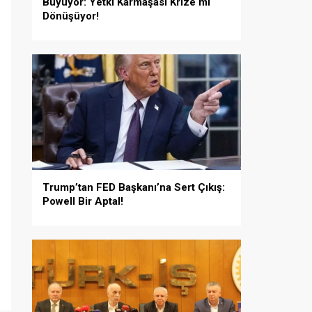
Büyüyor: Yetki Karmaşası Krize mi
Dönüşüyor!
Trump’tan FED Başkanı’na Sert Çıkış:
Powell Bir Aptal!