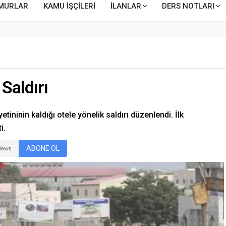
MURLAR
KAMU İŞÇİLERİ
İLANLAR
DERS NOTLARI
Saldırı
tininin kaldığı otele yönelik saldırı düzenlendi. İlk
i.
ABONE OL