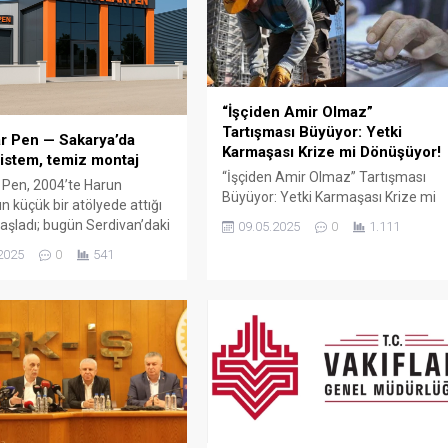
“İşçiden Amir Olmaz”
Tartışması Büyüyor: Yetki
r Pen — Sakarya’da
Karmaşası Krize mi Dönüşüyor!
istem, temiz montaj
“İşçiden Amir Olmaz” Tartışması
 Pen, 2004’te Harun
Büyüyor: Yetki Karmaşası Krize mi
n küçük bir atölyede attığı
Dönüşüyor! Türkiye’de kamu
aşladı; bugün Serdivan’daki
09.05.2025
0
1.111
çalışanları arasında büyüyen “yetki
showroomu ve 750 m²
2025
0
541
karmaşası” tartışması yeni bir
retim alanıyla, Sakarya ve
boyuta taşındı. Türk-İş Genel
çelerde PVC doğrama, cam
Başkanı Ergün Atalay’ın son
ış bahçesi, panjur ve
açıklamaları, bazı memur
çözümlerini tek çatı altında
sendikalarının kamu işçilerine
 Fıratpen kurumsal bayiliği
yönelik yaklaşımlarını gözler önüne
ıyor olmamız; profil kalitesi,
serdi. Atalay, bazı memur
 standardı...
sendikalarının Cumhurbaşkanlığı’na
başvurarak “İşçiden amir olmaz”
ifadesini kullanmasının...