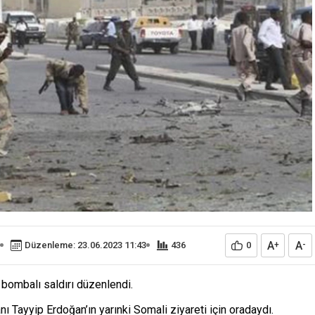
A
A
Düzenleme: 23.06.2023 11:43
436
0
+
-
bombalı saldırı düzenlendi.
Tayyip Erdoğan’ın yarınki Somali ziyareti için oradaydı.