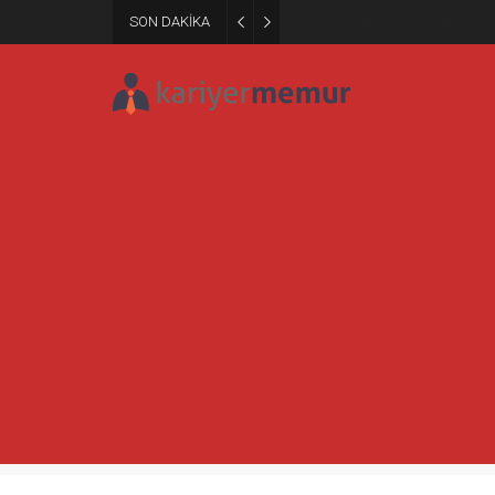
SON DAKİKA
Burcular Pen — Sakarya’da do