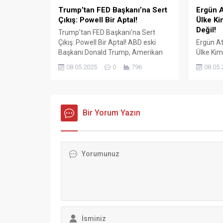
Trump’tan FED Başkanı’na Sert
Ergün A
Çıkış: Powell Bir Aptal!
Ülke Ki
Değil!
Trump’tan FED Başkanı’na Sert
Çıkış: Powell Bir Aptal! ABD eski
Ergün At
Başkanı Donald Trump, Amerikan
Ülke Kim
Merkez Bankası (FED) Başkanı
Değil! Tü
08.05.2025
0
796
08.05.
Jerome Powell’ın faiz oranlarını
Konfede
sabit tutma kararına sert tepki
Başkanı 
gösterdi. Sosyal medya platformu
sözleşm
Truth Social üzerinden yaptığı
ve ekonom
açıklamada Trump, “Çok geç.
Bir Yorum Yazın
sert açı
Powell bir aptal, hiçbir fikri yok.
İŞ Genel
Onun dışında kendisini çok
gerçekle
seviyorum!”...
konuşan
hem de H
Mehmet.