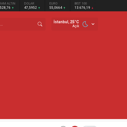
RAM ALTIN
DOLAR
EURO
BIST 100
.528,76
47,5952
55,0664
13.676,19
İstanbul,
25
°C
Açık