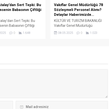
talay’dan Sert Tepki: Bu
Vakıflar Genel Müdürlüğü 78
msenin Babasının Çiftliği
Sözleşmeli Personel Alımı?
Detaylar Haberimizde…
alay’dan Sert Tepki: Bu
KÜLTÜR VE TURİZM BAKANLIĞI
senin Babasının Çiftliği
Vakıflar Genel Müdürlüğü
rkiye İşçi Sendikaları
SÖZLEŞMELİ PERSONEL ALIM İLANI
2025
0
1.648
08.05.2025
0
1.023
rasyonu (TÜRK-İŞ) Genel
Genel Müdürlüğümüz Merkez ve
Ergün Atalay, kamu toplu iş
Taşra teşkilatında 657 sayılı Devlet
elerinde yaşanan tıkanma
Memurları Kanunu’nun 4 üncü
ik politikalarla ilgili çok
maddesinin (B) fıkrasına göre
klamalarda bulundu. TÜRK-
istihdam edilmek üzere “Sözleşmel
 Merkezinde
Personel Çalıştırılmasına İlişkin
ştirilen basın toplantısında
Esaslar” çerçevesinde sözlü sınavla
 Atalay, hem hükümete
Mühendis, Mimar, Müze
azine ve Maliye Bakanı
Araştırmacısı ile Sosyal Çalışmacı;
..
sözlü sınav yapılmaksızın Büro...