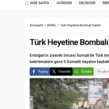
ANA SAYFA
GÜNDEM
EKONOMİ
ME
Anasayfa
GENEL
Türk Heyetine Bombalı Saldırı
Türk Heyetine Bombalı 
Erdoğan’ın ziyareti öncesi Somali’de Türk heye
belirlemelere göre 3 Somalili hayatını kaybett
Paylaş
Tweetle
Gönder