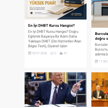
En İyi DHBT Kursu Hangisi?
En İyi DHBT Kursu Hangisi? Doğru
Burcula
Eğitimle Başarıya Bir Adım Daha
doğru s
Yaklaşın DHBT (Din Hizmetleri Alan
Burcular
Bilgisi Testi), Diyanet İşleri
Burcu’nu
Başkanlığında görev almak isteyen
09.07.2026
0
47
adımla b
adaylar için büyük önem taşıyan bir
147 m² 
sınavdır. Her yıl binlerce aday bu
11.08.
kapalı ü
sınavda yüksek puan alabilmek için
çevre il
farklı eğitim kaynaklarına yöneliyor.
balkon, k
Ancak en sık sorulan sorulardan...
küpeşte 
sunuyor.
ile çalış
aksesuar