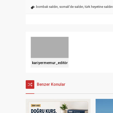
bombalı saldırı
,
somali'de saldırı
,
türk heyetine saldırı
kariyermemur_editör
Benzer Konular