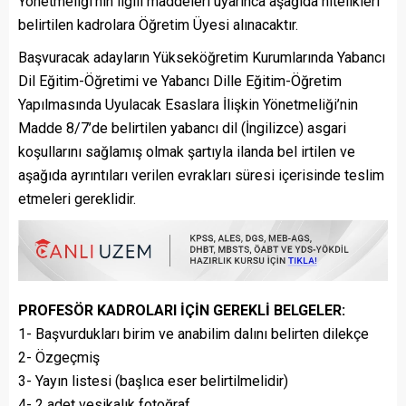
Yönetmeliği’nin ilgili maddeleri uyarınca aşağıda nitelikleri
belirtilen kadrolara Öğretim Üyesi alınacaktır.
Başvuracak adayların Yükseköğretim Kurumlarında Yabancı
Dil Eğitim-Öğretimi ve Yabancı Dille Eğitim-Öğretim
Yapılmasında Uyulacak Esaslara İlişkin Yönetmeliği’nin
Madde 8/7’de belirtilen yabancı dil (İngilizce) asgari
koşullarını sağlamış olmak şartıyla ilanda bel irtilen ve
aşağıda ayrıntıları verilen evrakları süresi içerisinde teslim
etmeleri gereklidir.
PROFESÖR KADROLARI İÇİN GEREKLİ BELGELER:
1- Başvurdukları birim ve anabilim dalını belirten dilekçe
2- Özgeçmiş
3- Yayın listesi (başlıca eser belirtilmelidir)
4- 2 adet vesikalık fotoğraf