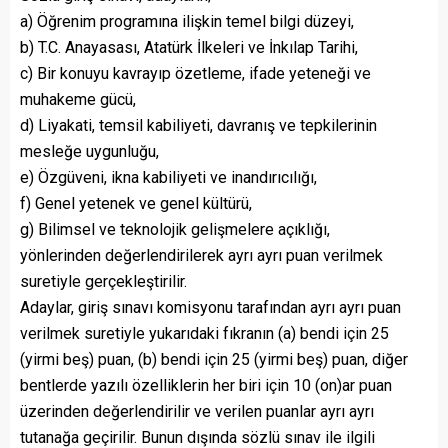
a) Öğrenim programına ilişkin temel bilgi düzeyi,
b) T.C. Anayasası, Atatürk İlkeleri ve İnkılap Tarihi,
c) Bir konuyu kavrayıp özetleme, ifade yeteneği ve
muhakeme gücü,
d) Liyakati, temsil kabiliyeti, davranış ve tepkilerinin
mesleğe uygunluğu,
e) Özgüveni, ikna kabiliyeti ve inandırıcılığı,
f) Genel yetenek ve genel kültürü,
g) Bilimsel ve teknolojik gelişmelere açıklığı,
yönlerinden değerlendirilerek ayrı ayrı puan verilmek
suretiyle gerçekleştirilir.
Adaylar, giriş sınavı komisyonu tarafından ayrı ayrı puan
verilmek suretiyle yukarıdaki fıkranın (a) bendi için 25
(yirmi beş) puan, (b) bendi için 25 (yirmi beş) puan, diğer
bentlerde yazılı özelliklerin her biri için 10 (on)ar puan
üzerinden değerlendirilir ve verilen puanlar ayrı ayrı
tutanağa geçirilir. Bunun dışında sözlü sınav ile ilgili