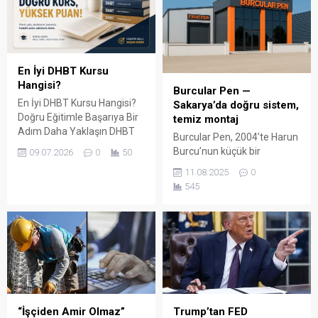
En İyi DHBT Kursu
Hangisi?
Burcular Pen —
En İyi DHBT Kursu Hangisi?
Sakarya’da doğru sistem,
Doğru Eğitimle Başarıya Bir
temiz montaj
Adım Daha Yaklaşın DHBT
Burcular Pen, 2004’te Harun
(Din Hizmetleri Alan Bilgisi
Burcu’nun küçük bir
09.07.2026
0
50
Testi), Diyanet İşleri
atölyede attığı adımla
11.08.2025
0
Başkanlığında görev almak
başladı; bugün Serdivan’daki
545
isteyen adaylar için büyük
147 m² showroomu ve 750
önem taşıyan bir sınavdır.
m² kapalı üretim alanıyla,
Her yıl binlerce aday bu
Sakarya ve çevre ilçelerde
sınavda yüksek puan
PVC doğrama, cam balkon,
alabilmek için farklı eğitim
kış bahçesi, panjur ve
kaynaklarına yöneliyor.
küpeşte çözümlerini tek çatı
Ancak en sık sorulan
altında sunuyor. Fıratpen
sorulardan...
kurumsal bayiliği ile çalışıyor
olmamız; profil kalitesi,
“İşçiden Amir Olmaz”
Trump’tan FED