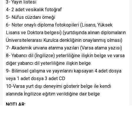
3- Yayın listesi
4- 2 adet vesikalık fotoğraf
5- Nüfus cüzdanı örneği
6- Noter onaylı diploma fotokopileri (Lisans, Yüksek
Lisans ve Doktora belgesi) (yurtdışında alınan diplomaların
Üniversitelerarası Kurulca denkliğinin onaylanmış olması)
7- Akademik unvana atanma yazıları (Varsa atama yazısı)
8- Yabancı dil (İngilizce) yeterliliğine ilişkin belge ve varsa
diğer yabancı dil yeterliliğine ilişkin belge
9- Bilimsel çalışma ve yayınlarını kapsayan 4 adet dosya
veya 1 adet dosya 3 adet CD
10-Varsa yurt dışı deneyimi gösterir belge ile kendi
alanında İngilizce eğitim verildiğine dair belge
NOTLAR:
1- Başvurular şahsen veya kargo / posta yoluyla
yapılabilecektir. Belirtilen şartları taşımayan ve süresi
içerisinde başvurmayan adayların başvuruları dikkate