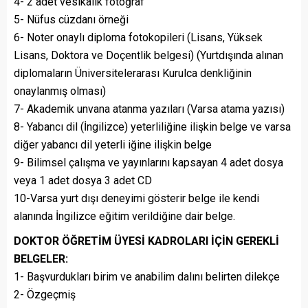
4- 2 adet vesikalık fotoğraf
5- Nüfus cüzdanı örneği
6- Noter onaylı diploma fotokopileri (Lisans, Yüksek
Lisans, Doktora ve Doçentlik belgesi) (Yurtdışında alınan
diplomaların Üniversitelerarası Kurulca denkliğinin
onaylanmış olması)
7- Akademik unvana atanma yazıları (Varsa atama yazısı)
8- Yabancı dil (İngilizce) yeterliliğine ilişkin belge ve varsa
diğer yabancı dil yeterli iğine ilişkin belge
9- Bilimsel çalışma ve yayınlarını kapsayan 4 adet dosya
veya 1 adet dosya 3 adet CD
10-Varsa yurt dışı deneyimi gösterir belge ile kendi
alanında İngilizce eğitim verildiğine dair belge.
DOKTOR ÖĞRETİM ÜYESİ KADROLARI İÇİN GEREKLİ
BELGELER:
1- Başvurdukları birim ve anabilim dalını belirten dilekçe
2- Özgeçmiş