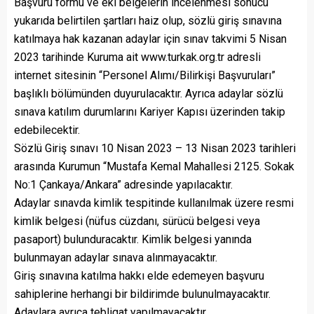
Başvuru formu ve eki belgelerin incelenmesi sonucu
yukarıda belirtilen şartları haiz olup, sözlü giriş sınavına
katılmaya hak kazanan adaylar için sınav takvimi 5 Nisan
2023 tarihinde Kuruma ait www.turkak.org.tr adresli
internet sitesinin “Personel Alımı/Bilirkişi Başvuruları”
başlıklı bölümünden duyurulacaktır. Ayrıca adaylar sözlü
sınava katılım durumlarını Kariyer Kapısı üzerinden takip
edebilecektir.
Sözlü Giriş sınavı 10 Nisan 2023 – 13 Nisan 2023 tarihleri
arasında Kurumun “Mustafa Kemal Mahallesi 2125. Sokak
No:1 Çankaya/Ankara” adresinde yapılacaktır.
Adaylar sınavda kimlik tespitinde kullanılmak üzere resmi
kimlik belgesi (nüfus cüzdanı, sürücü belgesi veya
pasaport) bulunduracaktır. Kimlik belgesi yanında
bulunmayan adaylar sınava alınmayacaktır.
Giriş sınavına katılma hakkı elde edemeyen başvuru
sahiplerine herhangi bir bildirimde bulunulmayacaktır.
Adaylara ayrıca tebligat yapılmayacaktır.