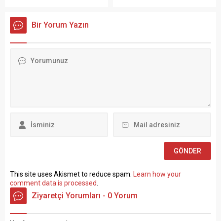
Ergün Atalay, kamu toplu iş
PERSONEL ALIM İLANI Genel
sözleşmelerinde yaşanan
Müdürlüğümüz Merkez ve
Bir Yorum Yazın
tıkanma ve ekonomik
Taşra teşkilatında 657 sayılı
politikalarla ilgili çok sert
Devlet Memurları
açıklamalarda bulundu.
Kanunu’nun 4 üncü
TÜRK-İŞ Genel Merkezinde
maddesinin (B) fıkrasına
gerçekleştirilen basın
göre istihdam edilmek
toplantısında konuşan
üzere “Sözleşmeli Personel
Atalay, hem hükümete hem
Çalıştırılmasına İlişkin
de Hazine ve Maliye Bakanı
Esaslar” çerçevesinde sözlü
Mehmet...
sınavla Mühendis, Mimar,
Müze Araştırmacısı ile
Sosyal Çalışmacı; sözlü
sınav yapılmaksızın Büro...
This site uses Akismet to reduce spam.
Learn how your
comment data is processed
.
Ziyaretçi Yorumları - 0 Yorum