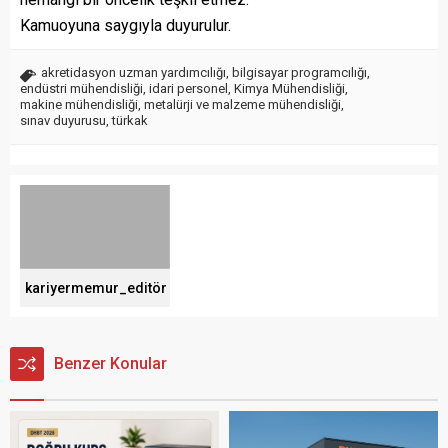
Kamuoyuna saygıyla duyurulur.
akretidasyon uzman yardımcılığı
,
bilgisayar programcılığı
,
endüstri mühendisliği
,
idari personel
,
Kimya Mühendisliği
,
makine mühendisliği
,
metalürji ve malzeme mühendisliği
,
sınav duyurusu
,
türkak
kariyermemur_editör
Benzer Konular