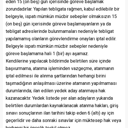
eden 15 (on beş) gün içerisinde göreve başlamak
zorundadırlar. Yapılan tebligata rağmen, kabul edilebilir bir
belgeyle, ispatı mümkün mücbir sebepler olmaksızın 15
(on beş) gün içerisinde göreve başlamayanların ya da
tebligat adreslerinde bulunmamaları nedeniyle tebligat
yapılamamış olanların görevlendirme onayları iptal edilir.
Belgeyle ispatı mümkün mücbir sebepler nedeniyle
göreve başlamama hali 1 (bir) ayı aşamaz.
Kendilerine yapılacak bildirimde belirtilen süre içinde
başvurmama, atanma işleminden vazgeçme, atanmanın
iptal edilmesi ile alınma şartlarından herhangi birini
taşımadığının anlaşılması üzerine atamanın yapılmaması
durumlarında; ilan edilen yedek aday atanmaya hak
kazanacaktır. Yedek listede yer alan adayların yukarıda
belirtilen durumlardan kaynaklanacak atanma hakları, giriş
sınavı sonuçlarının ilan tarihini takip eden 6 (altı) ay için
geçerlidir ve daha sonraki sınavlar için müktesep hak veya
herhangi bir öncelik teşkil etmez.