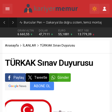
Burcular Pen — Sakarya’da doğru sistem, temiz montaj
GRAM ALTIN
DOLAR
EURO
BIST 100
6.660,55
47,7111
55,1881
13.779,39
Anasayfa
İLANLAR
TÜRKAK Sınav Duyurusu
TÜRKAK Sınav Duyurusu
Paylaş
Tweetle
Gönder
ABONE OL