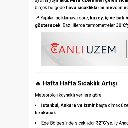
uyarısı yayımladı.
Mısır üzerinden gelen sıca
birçok bölgede
hava sıcaklıklarını mevsim n
📍 Yapılan açıklamaya göre,
kuzey, iç ve batı 
gösterecek
. Bazı illerde termometreler
30°C’
🔥
Hafta Hafta Sıcaklık Artışı
Meteoroloji kaynaklı verilere göre:
İstanbul, Ankara ve İzmir
başta olmak üze
bırakacak.
Ege Bölgesi’nde sıcaklıklar
32°C’ye
, İç Ana