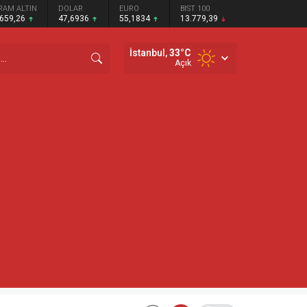
RAM ALTIN
DOLAR
EURO
BIST 100
.659,26
47,6936
55,1834
13.779,39
İstanbul,
33
°C
Açık