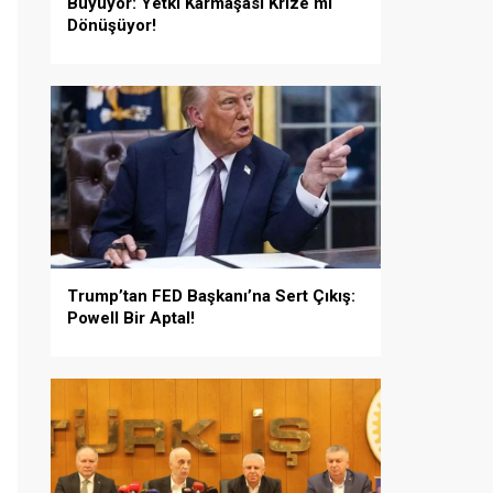
Büyüyor: Yetki Karmaşası Krize mi
Dönüşüyor!
Trump’tan FED Başkanı’na Sert Çıkış:
Powell Bir Aptal!