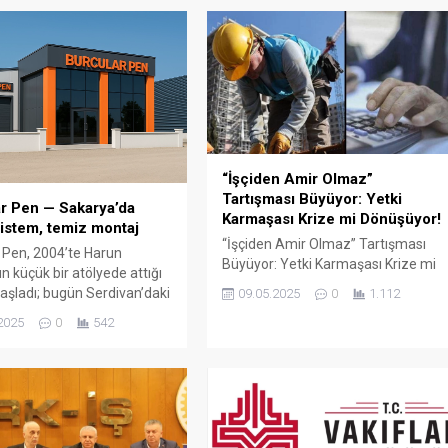
“İşçiden Amir Olmaz”
Tartışması Büyüyor: Yetki
r Pen — Sakarya’da
Karmaşası Krize mi Dönüşüyor!
istem, temiz montaj
“İşçiden Amir Olmaz” Tartışması
 Pen, 2004’te Harun
Büyüyor: Yetki Karmaşası Krize mi
n küçük bir atölyede attığı
Dönüşüyor! Türkiye’de kamu
aşladı; bugün Serdivan’daki
09.05.2025
0
1.112
çalışanları arasında büyüyen “yetki
showroomu ve 750 m²
2025
0
542
karmaşası” tartışması yeni bir
retim alanıyla, Sakarya ve
boyuta taşındı. Türk-İş Genel
çelerde PVC doğrama, cam
Başkanı Ergün Atalay’ın son
ış bahçesi, panjur ve
açıklamaları, bazı memur
çözümlerini tek çatı altında
sendikalarının kamu işçilerine
 Fıratpen kurumsal bayiliği
yönelik yaklaşımlarını gözler önüne
ıyor olmamız; profil kalitesi,
serdi. Atalay, bazı memur