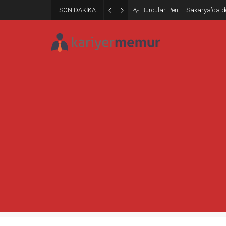
SON DAKİKA
“İşçiden Amir Olmaz” Tartışm