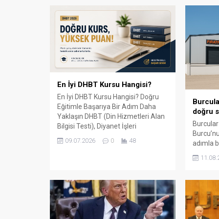
En İyi DHBT Kursu Hangisi?
En İyi DHBT Kursu Hangisi? Doğru
Burcula
Eğitimle Başarıya Bir Adım Daha
doğru s
Yaklaşın DHBT (Din Hizmetleri Alan
Burcular
Bilgisi Testi), Diyanet İşleri
Burcu’nu
Başkanlığında görev almak isteyen
09.07.2026
0
48
adımla b
adaylar için büyük önem taşıyan bir
147 m² 
sınavdır. Her yıl binlerce aday bu
11.08.
kapalı ü
sınavda yüksek puan alabilmek için
çevre il
farklı eğitim kaynaklarına yöneliyor.
balkon, k
Ancak en sık sorulan sorulardan...
küpeşte 
sunuyor.
ile çalış