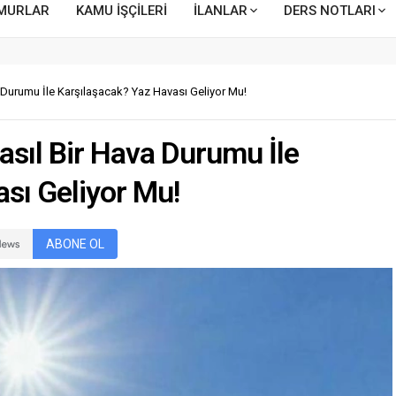
MURLAR
KAMU İŞÇİLERİ
İLANLAR
DERS NOTLARI
a Durumu İle Karşılaşacak? Yaz Havası Geliyor Mu!
asıl Bir Hava Durumu İle
sı Geliyor Mu!
ABONE OL