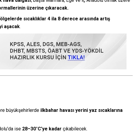
k hava dalgası
, başta Marmara, Ege ve İç Anadolu olmak üzere
ormallerinin üzerine çıkaracak.
bölgelerde sıcaklıklar 4 ila 8 derece arasında artış
yi aşacak
.
re büyükşehirlerde
ilkbahar havası yerini yaz sıcaklarına
dolu’da ise
28–30°C’ye kadar
çıkabilecek.