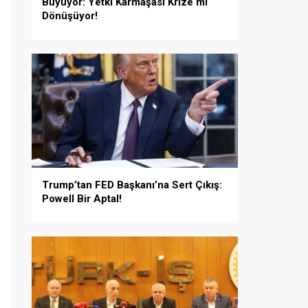
Büyüyor: Yetki Karmaşası Krize mi
Dönüşüyor!
Trump’tan FED Başkanı’na Sert Çıkış:
Powell Bir Aptal!