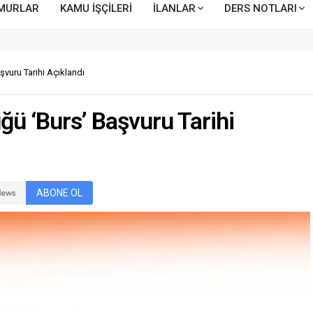
MURLAR
KAMU İŞÇİLERİ
İLANLAR
DERS NOTLARI
şvuru Tarihi Açıklandı
ğü ‘Burs’ Başvuru Tarihi
ABONE OL