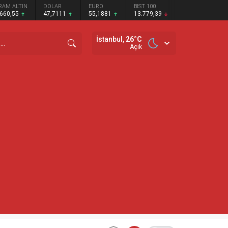
RAM ALTIN
DOLAR
EURO
BIST 100
.660,55
47,7111
55,1881
13.779,39
İstanbul,
26
°C
Açık