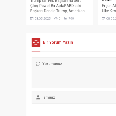
Trump’tan FED Başkanı’na Sert
Çıkış: Powell Bir Aptal! ABD eski
Ergün At
Başkanı Donald Trump, Amerikan
Ülke Kim
Merkez Bankası (FED) Başkanı
Değil! Tü
08.05.2025
0
799
08.05.
Jerome Powell’ın faiz oranlarını
Konfede
sabit tutma kararına sert tepki
Başkanı 
gösterdi. Sosyal medya platformu
sözleşm
Truth Social üzerinden yaptığı
ve ekonom
açıklamada Trump, “Çok geç.
Bir Yorum Yazın
sert açı
Powell bir aptal, hiçbir fikri yok.
İŞ Genel
Onun dışında kendisini çok
gerçekle
seviyorum!”...
konuşan
hem de H
Mehmet.