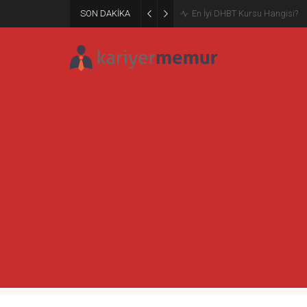
SON DAKİKA
Burcular Pen — Sakarya’da do