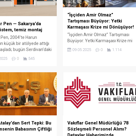
“İşçiden Amir Olmaz”
Tartışması Büyüyor: Yetki
r Pen — Sakarya’da
Karmaşası Krize mi Dönüşüyor!
istem, temiz montaj
“İşçiden Amir Olmaz” Tartışması
 Pen, 2004’te Harun
Büyüyor: Yetki Karmaşası Krize mi
n küçük bir atölyede attığı
Dönüşüyor! Türkiye’de kamu
aşladı; bugün Serdivan’daki
09.05.2025
0
1.114
çalışanları arasında büyüyen “yetki
showroomu ve 750 m²
2025
0
545
karmaşası” tartışması yeni bir
retim alanıyla, Sakarya ve
boyuta taşındı. Türk-İş Genel
çelerde PVC doğrama, cam
Başkanı Ergün Atalay’ın son
ış bahçesi, panjur ve
açıklamaları, bazı memur
çözümlerini tek çatı altında
sendikalarının kamu işçilerine
 Fıratpen kurumsal bayiliği
yönelik yaklaşımlarını gözler önüne
ıyor olmamız; profil kalitesi,
serdi. Atalay, bazı memur
 standardı...
sendikalarının Cumhurbaşkanlığı’na
başvurarak “İşçiden amir olmaz”
ifadesini kullanmasının...
talay’dan Sert Tepki: Bu
Vakıflar Genel Müdürlüğü 78
msenin Babasının Çiftliği
Sözleşmeli Personel Alımı?
Detaylar Haberimizde…