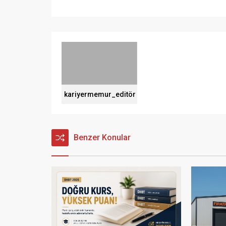
kariyermemur_editör
Benzer Konular