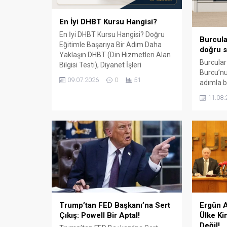
En İyi DHBT Kursu Hangisi?
En İyi DHBT Kursu Hangisi? Doğru
Burcula
Eğitimle Başarıya Bir Adım Daha
doğru s
Yaklaşın DHBT (Din Hizmetleri Alan
Burcular
Bilgisi Testi), Diyanet İşleri
Burcu’nu
Başkanlığında görev almak isteyen
09.07.2026
0
51
adımla b
adaylar için büyük önem taşıyan bir
147 m² 
sınavdır. Her yıl binlerce aday bu
11.08.
kapalı ü
sınavda yüksek puan alabilmek için
çevre il
farklı eğitim kaynaklarına yöneliyor.
balkon, k
Ancak en sık sorulan sorulardan...
küpeşte 
sunuyor.
ile çalış
aksesuar
Trump’tan FED Başkanı’na Sert
Ergün A
Çıkış: Powell Bir Aptal!
Ülke Ki
Değil!