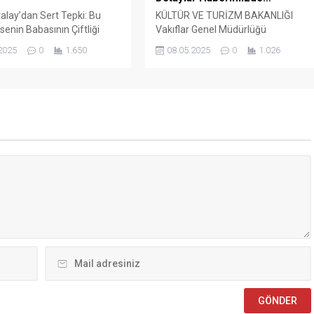
alay’dan Sert Tepki: Bu
KÜLTÜR VE TURİZM BAKANLIĞI
senin Babasının Çiftliği
Vakıflar Genel Müdürlüğü
rkiye İşçi Sendikaları
SÖZLEŞMELİ PERSONEL ALIM İLANI
2025
0
1.650
08.05.2025
0
1.026
rasyonu (TÜRK-İŞ) Genel
Genel Müdürlüğümüz Merkez ve
Ergün Atalay, kamu toplu iş
Taşra teşkilatında 657 sayılı Devlet
elerinde yaşanan tıkanma
Memurları Kanunu’nun 4 üncü
ik politikalarla ilgili çok
maddesinin (B) fıkrasına göre
klamalarda bulundu. TÜRK-
istihdam edilmek üzere “Sözleşmel
 Merkezinde
Personel Çalıştırılmasına İlişkin
ştirilen basın toplantısında
Esaslar” çerçevesinde sözlü sınavla
 Atalay, hem hükümete
Mühendis, Mimar, Müze
azine ve Maliye Bakanı
Araştırmacısı ile Sosyal Çalışmacı;
..
sözlü sınav yapılmaksızın Büro...