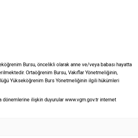
köğrenim Bursu, öncelikli olarak anne ve/veya babası hayatta
ilmektedir. Ortaöğrenim Bursu, Vakıflar Yönetmeliğinin,
üğü Yükseköğrenim Burs Yönetmeliğinin ilgili hükümleri
 dönemlerine ilişkin duyurular www.vgm.gov.tr internet