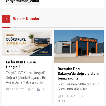
kariyermemur_editör
Benzer Konular
En İyi DHBT Kursu
Hangisi?
Burcular Pen —
En İyi DHBT Kursu Hangisi?
Sakarya’da doğru sistem,
Doğru Eğitimle Başarıya Bir
temiz montaj
Adım Daha Yaklaşın DHBT
Burcular Pen, 2004’te Harun
(Din Hizmetleri Alan Bilgisi
Burcu’nun küçük bir
09.07.2026
0
47
Testi), Diyanet İşleri
atölyede attığı adımla
11.08.2025
0
Başkanlığında görev almak
başladı; bugün Serdivan’daki
541
isteyen adaylar için büyük
147 m² showroomu ve 750