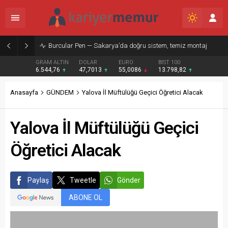
Burcular Pen — Sakarya’da doğru sistem, temiz montaj
GRAM ALTIN
DOLAR
EURO
BIST 100
6.544,76
47,7013
55,0086
13.798,82
Anasayfa
GÜNDEM
Yalova İl Müftülüğü Geçici Öğretici Alacak
Yalova İl Müftülüğü Geçici
Öğretici Alacak
Paylaş
Tweetle
Gönder
ABONE OL