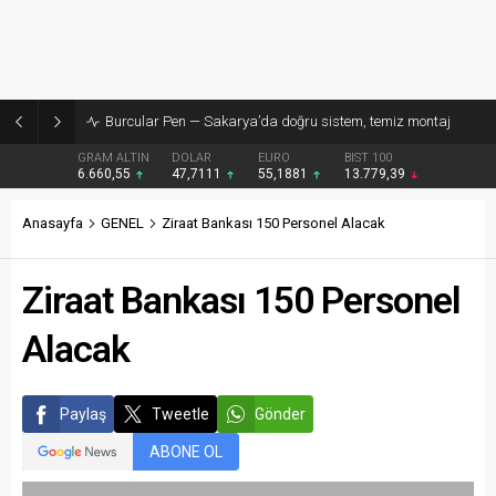
Burcular Pen — Sakarya’da doğru sistem, temiz montaj
GRAM ALTIN
DOLAR
EURO
BIST 100
6.660,55
47,7111
55,1881
13.779,39
Anasayfa
GENEL
Ziraat Bankası 150 Personel Alacak
Ziraat Bankası 150 Personel
Alacak
Paylaş
Tweetle
Gönder
ABONE OL