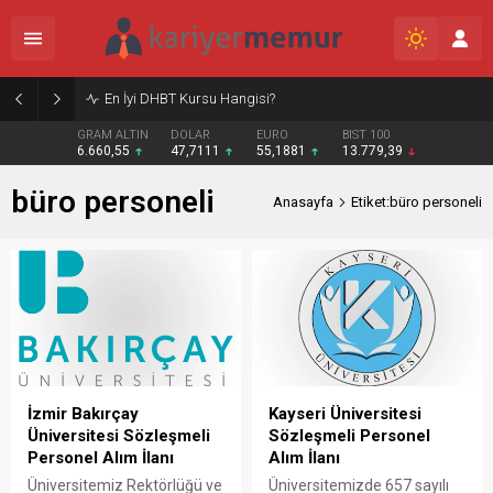
En İyi DHBT Kursu Hangisi?
GRAM ALTIN
DOLAR
EURO
BIST 100
6.660,55
47,7111
55,1881
13.779,39
büro personeli
Anasayfa
Etiket:büro personeli
İzmir Bakırçay
Kayseri Üniversitesi
Üniversitesi Sözleşmeli
Sözleşmeli Personel
Personel Alım İlanı
Alım İlanı
Üniversitemiz Rektörlüğü ve
Üniversitemizde 657 sayılı