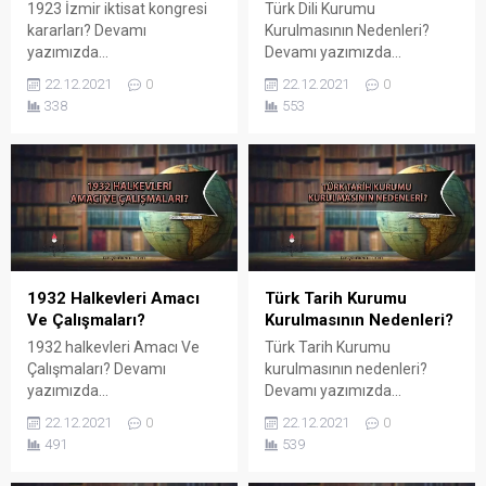
1923 İzmir iktisat kongresi
Türk Dili Kurumu
kararları? Devamı
Kurulmasının Nedenleri?
yazımızda...
Devamı yazımızda...
22.12.2021
0
22.12.2021
0
338
553
1932 Halkevleri Amacı
Türk Tarih Kurumu
Ve Çalışmaları?
Kurulmasının Nedenleri?
1932 halkevleri Amacı Ve
Türk Tarih Kurumu
Çalışmaları? Devamı
kurulmasının nedenleri?
yazımızda...
Devamı yazımızda...
22.12.2021
0
22.12.2021
0
491
539