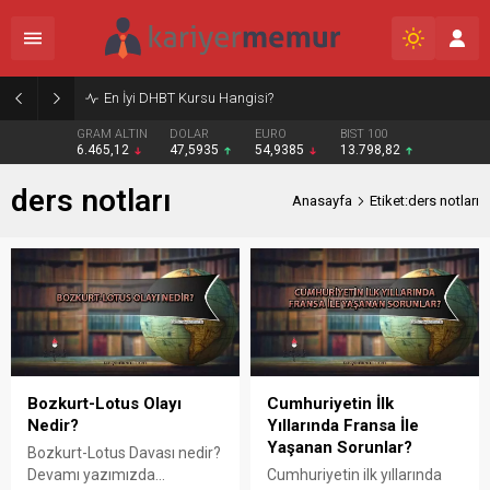
En İyi DHBT Kursu Hangisi?
GRAM ALTIN
DOLAR
EURO
BIST 100
6.465,12
47,5935
54,9385
13.798,82
ders notları
Anasayfa
Etiket:ders notları
Bozkurt-Lotus Olayı
Cumhuriyetin İlk
Nedir?
Yıllarında Fransa İle
Yaşanan Sorunlar?
Bozkurt-Lotus Davası nedir?
Devamı yazımızda...
Cumhuriyetin ilk yıllarında