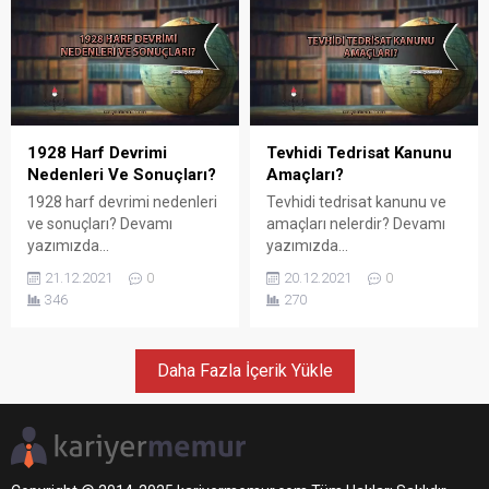
1928 Harf Devrimi
Tevhidi Tedrisat Kanunu
Nedenleri Ve Sonuçları?
Amaçları?
1928 harf devrimi nedenleri
Tevhidi tedrisat kanunu ve
ve sonuçları? Devamı
amaçları nelerdir? Devamı
yazımızda...
yazımızda...
21.12.2021
0
20.12.2021
0
346
270
Daha Fazla İçerik Yükle