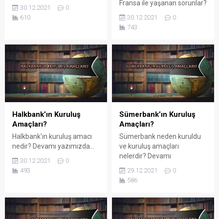
Fransa ile yaşanan sorunlar?
30.12.2021
0
Devamı yazımızda...
610
30.12.2021
0
743
Halkbank’ın Kuruluş
Sümerbank’ın Kuruluş
Amaçları?
Amaçları?
Halkbank'ın kuruluş amacı
Sümerbank neden kuruldu
nedir? Devamı yazımızda...
ve kuruluş amaçları
nelerdir? Devamı
30.12.2021
0
yazımızda...
493
29.12.2021
0
586