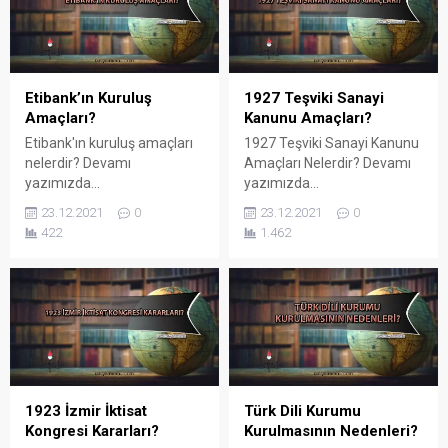
Etibank’ın Kuruluş
1927 Teşviki Sanayi
Amaçları?
Kanunu Amaçları?
Etibank'ın kuruluş amaçları
1927 Teşviki Sanayi Kanunu
nelerdir? Devamı
Amaçları Nelerdir? Devamı
yazımızda...
yazımızda...
23.12.2021
0
23.12.2021
0
422
1.462
1923 İzmir İktisat
Türk Dili Kurumu
Kongresi Kararları?
Kurulmasının Nedenleri?