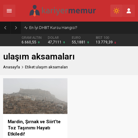
En İyi DHBT Kursu Hangisi?
GRAM ALTIN
DOLAR
EURO
BIST 100
6.660,55
47,7111
55,1881
13.779,39
ulaşım aksamaları
Anasayfa
Etiket:ulaşım aksamaları
Mardin, Şırnak ve Siirt’te
Toz Taşınımı Hayatı
Etkiledi!