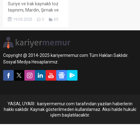
Suriye ve Irak kaynaklı toz
taşınımı, Mardin, Şırnak ve
Siirt illerinde görüş
19.05.2023
0
65
mesafesinde düşmeye,
hava kalitesinde azalmaya
ve ulaşımda aksamalara
neden oldu.
Copyright @ 2014-2025 kariyermemur.com Tüm Hakları Saklıdır.
Sosyal Medya Hesaplarımız:
YASAL UYARI : kariyermemur.com tarafından yazılan haberlerin
hakkı saklıdır. Kaynak gösterilmeden kullanılamaz. Aksi halde hukuki
işlem başlatılacaktır.