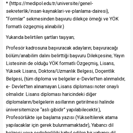
* (https://medipol.edu.tr/universite/genel-
sekreterlik/insan-kaynaklari-ve-planlama-dairesi),
“Formlar” sekmesinden başvuru dilekçe örneği ve YÖK
formatlı özgeçmiş alınabilir.)
Yukarıda belirtilen şartları taşıyan;
Profesör kadrosuna başvuracak adayların; başvuracağı
bölüm/anabilim dalını belirttiği başvuru Dilekçesine; Yayın
Listesinin de olduğu YÖK formatlı Özgeçmiş, Lisans,
Yüksek Lisans, Doktora/Uzmanlık Belgesi, Doçentlik
Belgesi, (tüm diploma ve belgeler e-Devlet’ten alınmalıdır,
e- Devlet’ten alınamayan Lisans diploması noter onaylı
olmalıdır. Lisans diploması haricindeki diğer
diplomaların/belgelerin asıllarının getirilmesi halinde
üniversitemizce “aslı gibidir” yapılabilecektir.),
Profesörlükte işe başlama yazısı (Yükseltilerek atama
yapılacaklar için gerek bulunmamaktadır), Yabancı dil
belgesi veya eşdeğerliliği kabul edilen bir yabancı dil