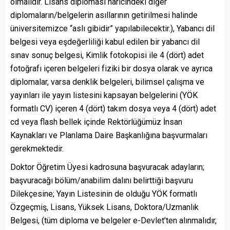
olmalıdır. Lisans diploması haricindeki diğer
diplomaların/belgelerin asıllarının getirilmesi halinde
üniversitemizce “aslı gibidir” yapılabilecektir.), Yabancı dil
belgesi veya eşdeğerliliği kabul edilen bir yabancı dil
sınav sonuç belgesi, Kimlik fotokopisi ile 4 (dört) adet
fotoğrafı içeren belgeleri fiziki bir dosya olarak ve ayrıca
diplomalar, varsa denklik belgeleri, bilimsel çalışma ve
yayınları ile yayın listesini kapsayan belgelerini (YÖK
formatlı CV) içeren 4 (dört) takım dosya veya 4 (dört) adet
cd veya flash bellek içinde Rektörlüğümüz İnsan
Kaynakları ve Planlama Daire Başkanlığına başvurmaları
gerekmektedir.
Doktor Öğretim Üyesi kadrosuna başvuracak adayların;
başvuracağı bölüm/anabilim dalını belirttiği başvuru
Dilekçesine; Yayın Listesinin de olduğu YÖK formatlı
Özgeçmiş, Lisans, Yüksek Lisans, Doktora/Uzmanlık
Belgesi, (tüm diploma ve belgeler e-Devlet’ten alınmalıdır,