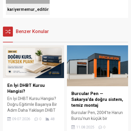
kariyermemur_editör
Benzer Konular
En İyi DHBT Kursu
Hangisi?
Burcular Pen —
En İyi DHBT Kursu Hangisi?
Sakarya’da doğru sistem,
Doğru Eğitimle Başarıya Bir
temiz montaj
Adım Daha Yaklaşın DHBT
Burcular Pen, 2004’te Harun
(Din Hizmetleri Alan Bilgisi
Burcu’nun küçük bir
09.07.2026
0
48
Testi), Diyanet İşleri
atölyede attığı adımla
11.08.2025
0
Başkanlığında görev almak
başladı; bugün Serdivan’daki