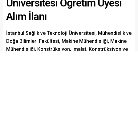
Üniversitesi Öğretim Üyesi
Alım İlanı
İstanbul Sağlık ve Teknoloji Üniversitesi, Mühendislik ve
Doğa Bilimleri Fakültesi, Makine Mühendisliği, Makine
Mühendisliği, Konstrüksiyon, imalat, Konstrüksiyon ve
imalat alanlarından birinden doktora veya doçentlik
belgesine sahip Öğretim Üyesi 4 akademik personel
alacak. Son başvuru tarihi 22 mart 2021
Paylaş
Tweetle
Gönder
ABONE OL