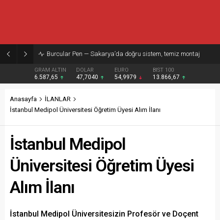
Burcular Pen — Sakarya’da doğru sistem, temiz montaj
GRAM ALTIN
DOLAR
EURO
BIST 100
6.587,65
47,7040
54,9979
13.866,67
Anasayfa
İLANLAR
İstanbul Medipol Üniversitesi Öğretim Üyesi Alım İlanı
İstanbul Medipol
Üniversitesi Öğretim Üyesi
Alım İlanı
İstanbul Medipol Üniversitesizin Profesör ve Doçent