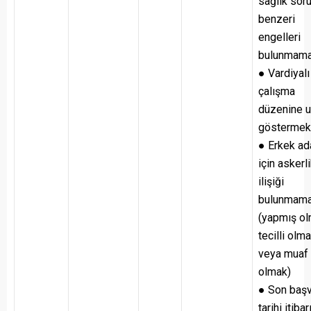
sağlık sor
benzeri
engelleri
bulunmama
● Vardiyalı
çalışma
düzenine 
göstermek
● Erkek ad
için askerl
ilişiği
bulunmam
(yapmış ol
tecilli olm
veya muaf
olmak)
● Son baş
tarihi itibar