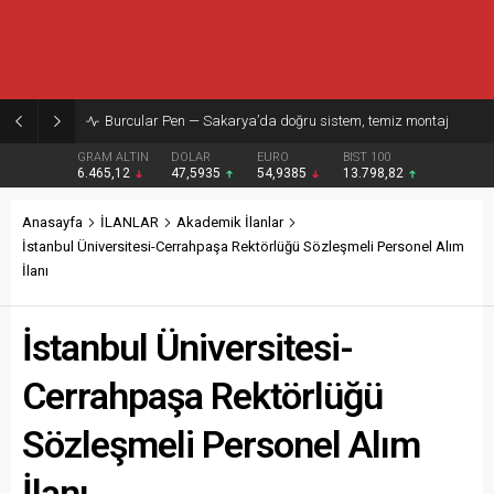
Burcular Pen — Sakarya’da doğru sistem, temiz montaj
GRAM ALTIN
DOLAR
EURO
BIST 100
6.465,12
47,5935
54,9385
13.798,82
Anasayfa
İLANLAR
Akademik İlanlar
İstanbul Üniversitesi-Cerrahpaşa Rektörlüğü Sözleşmeli Personel Alım
İlanı
İstanbul Üniversitesi-
Cerrahpaşa Rektörlüğü
Sözleşmeli Personel Alım
İlanı