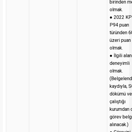
birinden 
olmak.
● 2022 K
P94 puan
türünden 6
üzeri puan
olmak.
● İlgili ala
deneyimli
olmak.
(Belgelen
kaydıyla, 
dökümü ve
çalıştığı
kurumdan o
görev belg
alınacak.)