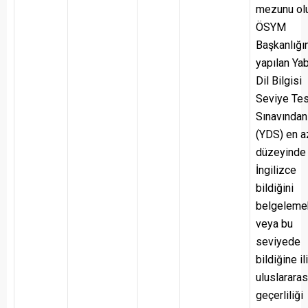
mezunu ol
ÖSYM
Başkanlığı
yapılan Ya
Dil Bilgisi
Seviye Tes
Sınavından
(YDS) en a
düzeyinde
İngilizce
bildiğini
belgeleme
veya bu
seviyede
bildiğine il
uluslararas
geçerliliği