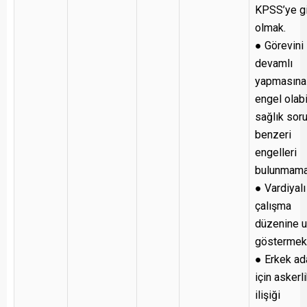
KPSS’ye g
olmak.
● Görevini
devamlı
yapmasına
engel olab
sağlık sor
benzeri
engelleri
bulunmama
● Vardiyalı
çalışma
düzenine 
göstermek
● Erkek ad
için askerl
ilişiği