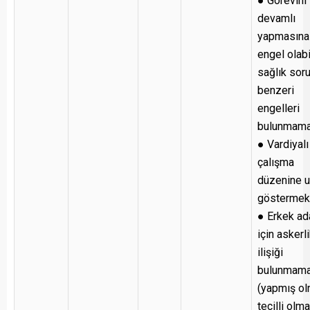
● Görevini
devamlı
yapmasına
engel olab
sağlık sor
benzeri
engelleri
bulunmama
● Vardiyalı
çalışma
düzenine 
göstermek
● Erkek ad
için askerl
ilişiği
bulunmam
(yapmış ol
tecilli olm