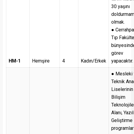
30 yaşını
doldurmam
olmak.
● Cerrahp
Tıp Fakült
bünyesind
görev
HM-1
Hemşire
4
Kadın/Erkek
yapacaktır.
● Mesleki
Teknik Ana
Liselerinin
Bilişim
Teknolojile
Alanı, Yazı
Geliştirme 
programlar