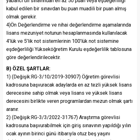
yabancı dil sınavından en az 50 puan veya eşdeğerliliği
kabul edilen bir sınavdan bu puan muadili bir puan almış
olmak gerekir.
4)Ön Değerlendirme ve nihai değerlendirme aşamalarında
lisans mezuniyet notunun hesaplanmasında kullanılacak
4’lük ve 5’lik not sistemlerinin 100’lük not sistemine
eşdeğerliliği Yükseköğretim Kurulu eşdeğerlilik tablosuna
göre değerlendirilecektir.
B) ÖZEL ŞARTLAR:
1) (Değişik:RG-3/10/2019-30907) Öğretim görevlisi
kadrosuna başvuracak adaylarda en az tezli yüksek lisans
derecesine sahip olmak veya lisans ve yüksek lisans
derecesini birlikte veren programlardan mezun olmak şartı
aranır.
2) (Değişik:RG-3/3/2022-31767) Araştırma görevlisi
kadrosuna başvurabilmek için giriş sınavının yapıldığı yılın
ocak ayının birinci günü itibarıyla otuz beş yaşını