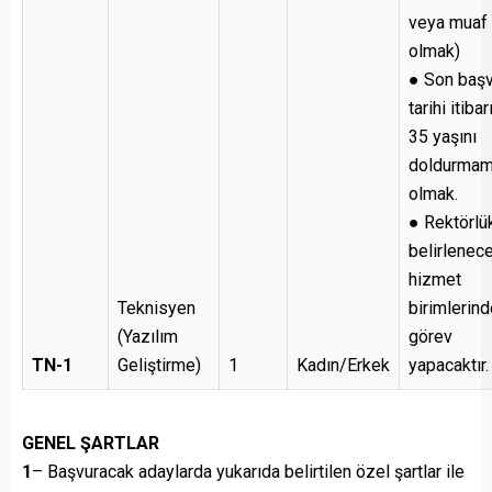
veya muaf
olmak)
● Son baş
tarihi itibar
35 yaşını
doldurmam
olmak.
● Rektörlü
belirlenec
hizmet
Teknisyen
birimlerin
(Yazılım
görev
TN-1
Geliştirme)
1
Kadın/Erkek
yapacaktır.
GENEL ŞARTLAR
1
– Başvuracak adaylarda yukarıda belirtilen özel şartlar ile