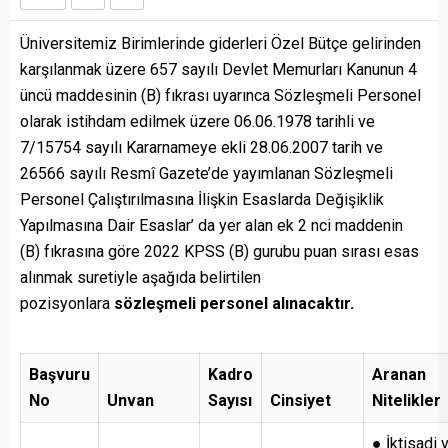
Üniversitemiz Birimlerinde giderleri Özel Bütçe gelirinden
karşılanmak üzere 657 sayılı Devlet Memurları Kanunun 4
üncü maddesinin (B) fıkrası uyarınca Sözleşmeli Personel
olarak istihdam edilmek üzere 06.06.1978 tarihli ve
7/15754 sayılı Kararnameye ekli 28.06.2007 tarih ve
26566 sayılı Resmî Gazete’de yayımlanan Sözleşmeli
Personel Çalıştırılmasına İlişkin Esaslarda Değişiklik
Yapılmasına Dair Esaslar’ da yer alan ek 2 nci maddenin
(B) fıkrasına göre 2022 KPSS (B) gurubu puan sırası esas
alınmak suretiyle aşağıda belirtilen
pozisyonlara
sözleşmeli personel alınacaktır.
Başvuru
Kadro
Aranan
No
Unvan
Sayısı
Cinsiyet
Nitelikler
● İktisadi 