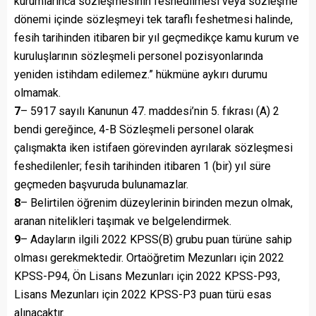
kurumlarınca sözleşmesinin feshedilmesi veya sözleşme
dönemi içinde sözleşmeyi tek taraflı feshetmesi halinde,
fesih tarihinden itibaren bir yıl geçmedikçe kamu kurum ve
kuruluşlarının sözleşmeli personel pozisyonlarında
yeniden istihdam edilemez.” hükmüne aykırı durumu
olmamak.
7
– 5917 sayılı Kanunun 47. maddesi’nin 5. fıkrası (A) 2
bendi gereğince, 4-B Sözleşmeli personel olarak
çalışmakta iken istifaen görevinden ayrılarak sözleşmesi
feshedilenler; fesih tarihinden itibaren 1 (bir) yıl süre
geçmeden başvuruda bulunamazlar.
8
– Belirtilen öğrenim düzeylerinin birinden mezun olmak,
aranan nitelikleri taşımak ve belgelendirmek.
9
– Adayların ilgili 2022 KPSS(B) grubu puan türüne sahip
olması gerekmektedir. Ortaöğretim Mezunları için 2022
KPSS-P94, Ön Lisans Mezunları için 2022 KPSS-P93,
Lisans Mezunları için 2022 KPSS-P3 puan türü esas
alınacaktır.