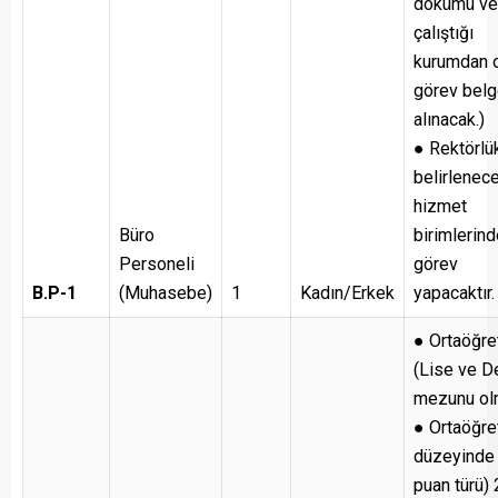
dökümü ve
çalıştığı
kurumdan o
görev belg
alınacak.)
● Rektörlü
belirlenec
hizmet
Büro
birimlerin
Personeli
görev
B.P-1
(Muhasebe)
1
Kadın/Erkek
yapacaktır.
● Ortaöğre
(Lise ve D
mezunu ol
● Ortaöğre
düzeyinde
puan türü)