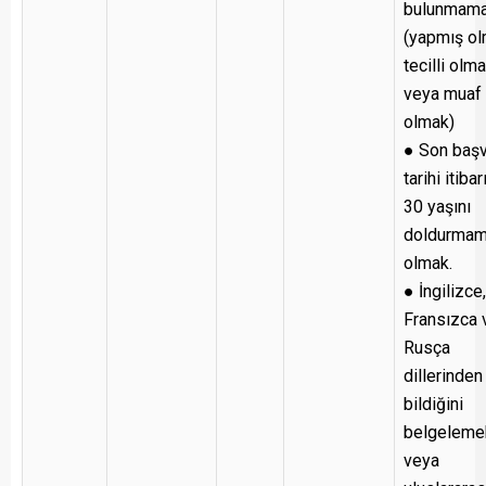
bulunmam
(yapmış ol
tecilli olm
veya muaf
olmak)
● Son baş
tarihi itibar
30 yaşını
doldurmam
olmak.
● İngilizce,
Fransızca 
Rusça
dillerinden 
bildiğini
belgeleme
veya