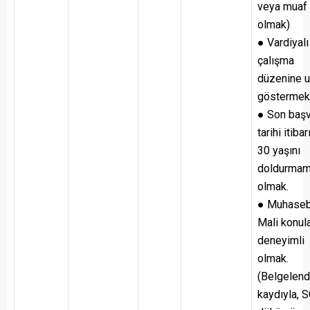
veya muaf
olmak)
● Vardiyalı
çalışma
düzenine 
göstermek
● Son baş
tarihi itibar
30 yaşını
doldurmam
olmak.
● Muhaseb
Mali konul
deneyimli
olmak.
(Belgelen
kaydıyla, 