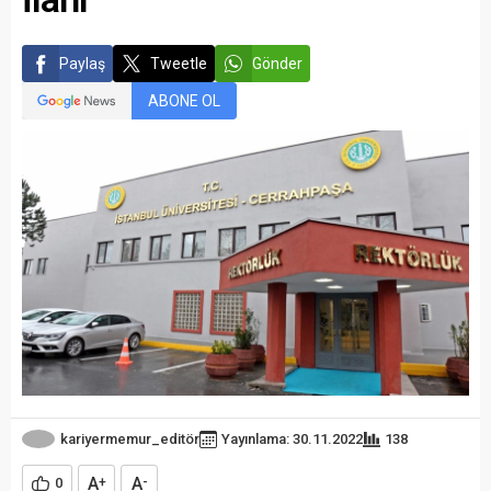
Paylaş
Tweetle
Gönder
ABONE OL
kariyermemur_editör
Yayınlama: 30.11.2022
138
A
A
0
+
-