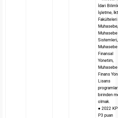
İdari Biliml
İşletme, İk
Fakülteleri
Muhasebe
Muhasebe 
Sistemleri,
Muhasebe
Finansal
Yönetim,
Muhasebe
Finans Yön
Lisans
programlar
birinden 
olmak.
● 2022 K
P3 puan