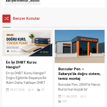
kariyermemur_editör
Benzer Konular
En İyi DHBT Kursu
Hangisi?
Burcular Pen —
En İyi DHBT Kursu Hangisi?
Sakarya’da doğru sistem,
Doğru Eğitimle Başarıya Bir
temiz montaj
Adım Daha Yaklaşın DHBT
Burcular Pen, 2004’te Harun
(Din Hizmetleri Alan Bilgisi
Burcu’nun küçük bir
09.07.2026
0
47
Testi), Diyanet İşleri
atölyede attığı adımla
11.08.2025
0
Başkanlığında görev almak
başladı; bugün Serdivan’daki
541
isteyen adaylar için büyük
147 m² showroomu ve 750
önem taşıyan bir sınavdır.