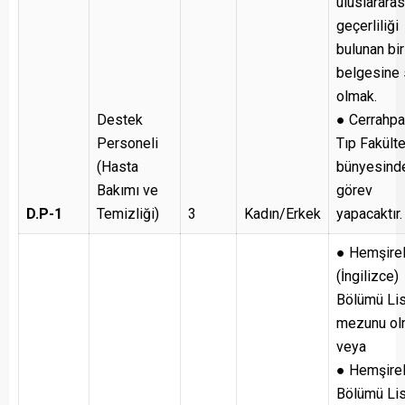
uluslararas
geçerliliği
bulunan bir
belgesine 
olmak.
Destek
● Cerrahp
Personeli
Tıp Fakült
(Hasta
bünyesind
Bakımı ve
görev
D.P-1
Temizliği)
3
Kadın/Erkek
yapacaktır.
● Hemşirel
(İngilizce)
Bölümü Li
mezunu ol
veya
● Hemşirel
Bölümü Li