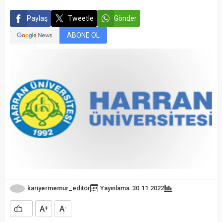
Paylaş
Tweetle
Gönder
ABONE OL
kariyermemur_editör
Yayınlama: 30.11.2022
A
A
+
-