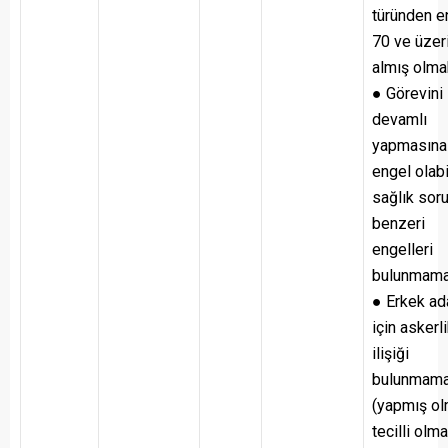
türünden e
70 ve üzer
almış olma
● Görevini
devamlı
yapmasına
engel olab
sağlık sor
benzeri
engelleri
bulunmama
● Erkek ad
için askerl
ilişiği
bulunmam
(yapmış ol
tecilli olm