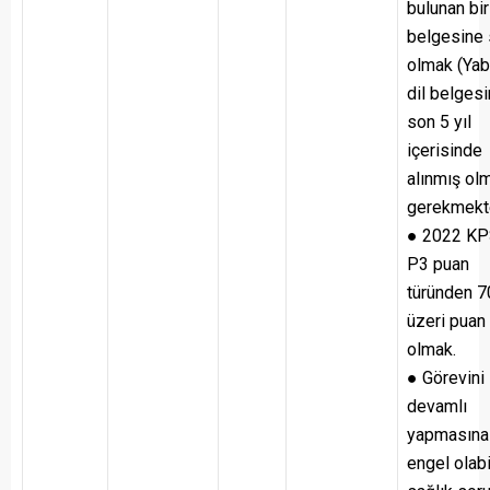
bulunan bir
belgesine 
olmak (Yab
dil belgesi
son 5 yıl
içerisinde
alınmış ol
gerekmekte
● 2022 K
P3 puan
türünden 7
üzeri puan
olmak.
● Görevini
devamlı
yapmasına
engel olab