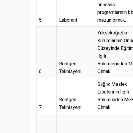
önlisans
programlarının bi
5
Laborant
mezun olmak.
Yükseköğretim
Kurumlarının Önl
Düzeyinde Eğiti
İlgili
Röntgen
Bölümlerinden M
6
Teknisyeni
Olmak
Sağlık Meslek
Liselerinin İlgili
Röntgen
Bölümünden Me
7
Teknisyeni
Olmak