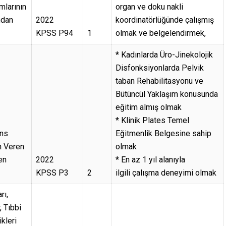
mlarının
organ ve doku nakli
ndan
2022
koordinatörlüğünde çalışmış
KPSS P94
1
olmak ve belgelendirmek,
* Kadınlarda Üro-Jinekolojik
Disfonksiyonlarda Pelvik
taban Rehabilitasyonu ve
Bütüncül Yaklaşım konusunda
eğitim almış olmak
* Klinik Plates Temel
ans
Eğitmenlik Belgesine sahip
m Veren
olmak
en
2022
* En az 1 yıl alanıyla
KPSS P3
2
ilgili çalışma deneyimi olmak
rı,
, Tıbbi
kleri