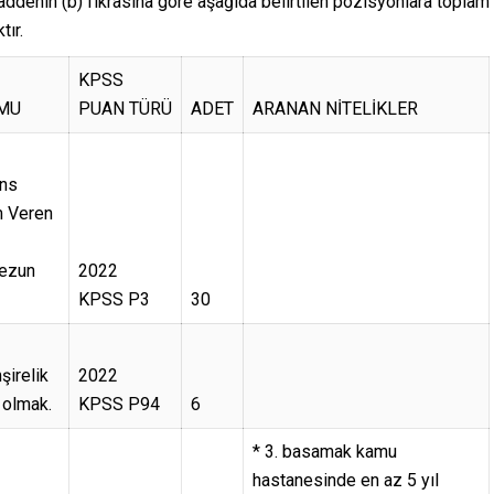
addenin (b) fıkrasına göre aşağıda belirtilen pozisyonlara toplam
tır.
KPSS
MU
PUAN TÜRÜ
ADET
ARANAN NİTELİKLER
ans
m Veren
ezun
2022
KPSS P3
30
şirelik
2022
 olmak.
KPSS P94
6
* 3. basamak kamu
hastanesinde en az 5 yıl