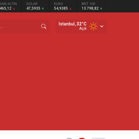
RAM ALTIN
DOLAR
EURO
BIST 100
.465,12
47,5935
54,9385
13.798,82
İstanbul,
32
°C
Açık