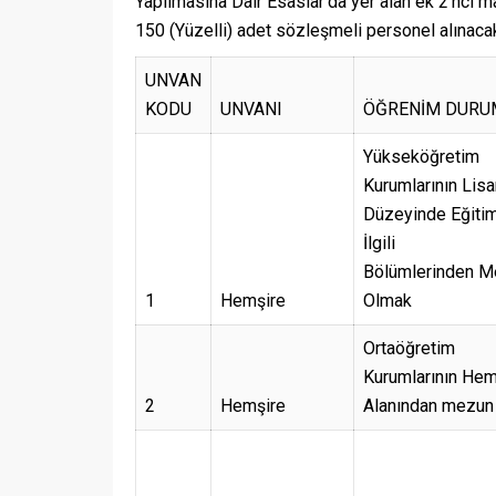
Yapılmasına Dair Esaslar’da yer alan ek 2’nci m
150 (Yüzelli) adet sözleşmeli personel alınacak
UNVAN
KODU
UNVANI
ÖĞRENİM DURU
Yükseköğretim
Kurumlarının Lis
Düzeyinde Eğiti
İlgili
Bölümlerinden M
1
Hemşire
Olmak
Ortaöğretim
Kurumlarının Hem
2
Hemşire
Alanından mezun