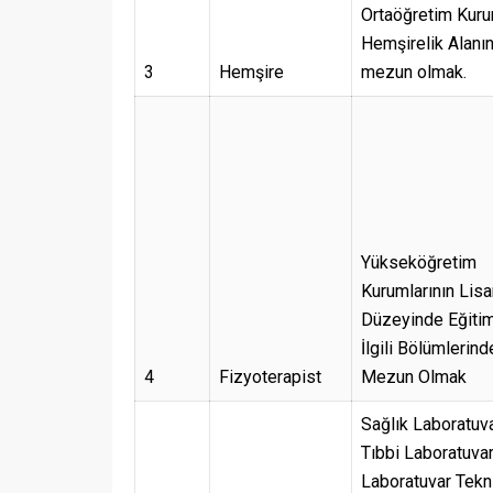
Ortaöğretim Kuru
Hemşirelik Alanı
3
Hemşire
mezun olmak.
Yükseköğretim
Kurumlarının Lis
Düzeyinde Eğiti
İlgili Bölümlerind
4
Fizyoterapist
Mezun Olmak
Sağlık Laboratuva
Tıbbi Laboratuvar
Laboratuvar Tekni