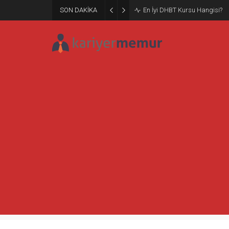
SON DAKİKA
Burcular Pen — Sakarya’da do