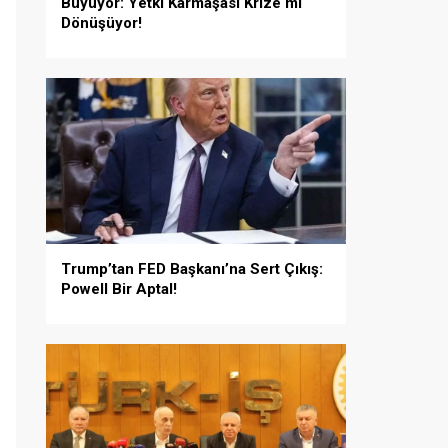
Büyüyor: Yetki Karmaşası Krize mi
Dönüşüyor!
Trump’tan FED Başkanı’na Sert Çıkış:
Powell Bir Aptal!