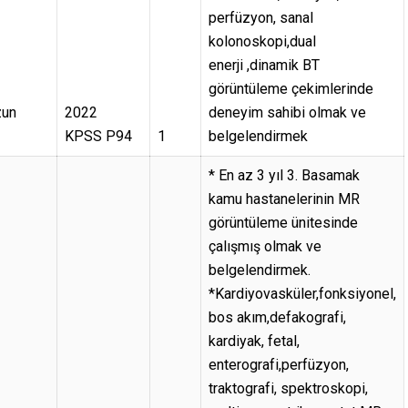
perfüzyon, sanal
kolonoskopi,dual
enerji ,dinamik BT
görüntüleme çekimlerinde
zun
2022
deneyim sahibi olmak ve
KPSS P94
1
belgelendirmek
* En az 3 yıl 3. Basamak
kamu hastanelerinin MR
görüntüleme ünitesinde
çalışmış olmak ve
belgelendirmek.
*Kardiyovasküler,fonksiyonel,
bos akım,defakografi,
kardiyak, fetal,
enterografi,perfüzyon,
traktografi, spektroskopi,