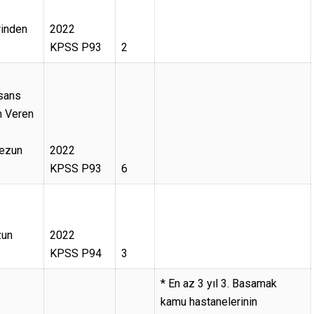
rinden
2022
KPSS P93
2
isans
m Veren
ezun
2022
KPSS P93
6
zun
2022
KPSS P94
3
* En az 3 yıl 3. Basamak
kamu hastanelerinin