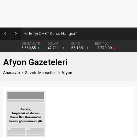
En İyi DHBT Kursu Hangisi?
GRAM ALTIN
DOLAR
EURO
BIST 100
6.660,55
47,7111
55,1881
13.779,39
Afyon Gazeteleri
Anasayfa
Gazete Manşetleri
Afyon