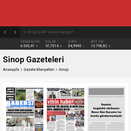
Burcular Pen — Sakarya’da doğru sistem, temiz montaj
GRAM ALTIN
DOLAR
EURO
BIST 100
6.505,41
47,7014
54,9990
13.798,82
Sinop Gazeteleri
Anasayfa
Gazete Manşetleri
Sinop