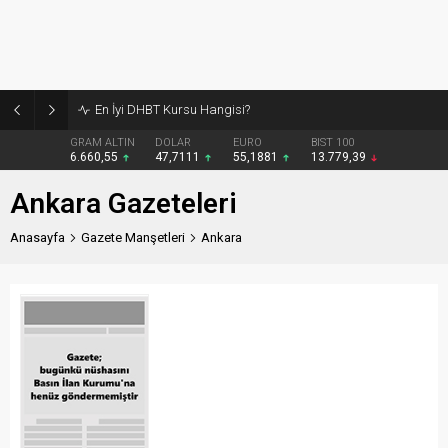
En İyi DHBT Kursu Hangisi?
GRAM ALTIN
DOLAR
EURO
BIST 100
6.660,55
47,7111
55,1881
13.779,39
Ankara Gazeteleri
Anasayfa
Gazete Manşetleri
Ankara