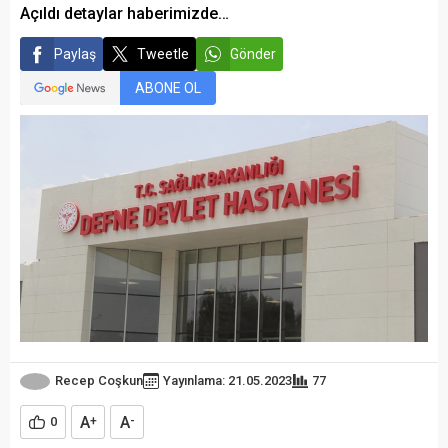
Açıldı detaylar haberimizde…
Paylaş
Tweetle
Gönder
ABONE OL
Recep Coşkun
Yayınlama: 21.05.2023
77
A
A
0
+
-