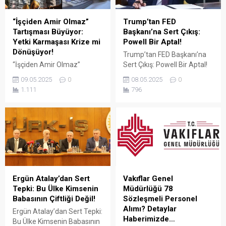
sorulardan...
kurumsal bayiliği ile çalışıyor
olmamız; profil kalitesi,
“İşçiden Amir Olmaz”
Trump’tan FED
aksesuar standardı...
Tartışması Büyüyor:
Başkanı’na Sert Çıkış:
Yetki Karmaşası Krize mi
Powell Bir Aptal!
Dönüşüyor!
Trump’tan FED Başkanı’na
“İşçiden Amir Olmaz”
Sert Çıkış: Powell Bir Aptal!
Tartışması Büyüyor: Yetki
ABD eski Başkanı Donald
09.05.2025
0
08.05.2025
0
Karmaşası Krize mi
Trump, Amerikan Merkez
1.111
796
Dönüşüyor! Türkiye’de kamu
Bankası (FED) Başkanı
çalışanları arasında büyüyen
Jerome Powell’ın faiz
“yetki karmaşası” tartışması
oranlarını sabit tutma
yeni bir boyuta taşındı. Türk-
kararına sert tepki gösterdi.
İş Genel Başkanı Ergün
Sosyal medya platformu
Atalay’ın son açıklamaları,
Truth Social üzerinden
bazı memur sendikalarının
yaptığı açıklamada Trump,
kamu işçilerine yönelik
“Çok geç. Powell bir aptal,
yaklaşımlarını gözler önüne
hiçbir fikri yok. Onun dışında
Ergün Atalay’dan Sert
Vakıflar Genel
serdi. Atalay, bazı memur
kendisini çok seviyorum!”...
Tepki: Bu Ülke Kimsenin
Müdürlüğü 78
sendikalarının
Babasının Çiftliği Değil!
Sözleşmeli Personel
Cumhurbaşkanlığı’na
Alımı? Detaylar
Ergün Atalay’dan Sert Tepki:
başvurarak “İşçiden amir
Haberimizde…
Bu Ülke Kimsenin Babasının
olmaz” ifadesini