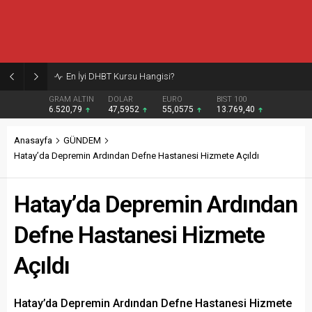
Burcular Pen — Sakarya’da doğru sistem, temiz montaj
GRAM ALTIN
DOLAR
EURO
BIST 100
6.520,79
47,5952
55,0575
13.769,40
Anasayfa
GÜNDEM
Hatay’da Depremin Ardından Defne Hastanesi Hizmete Açıldı
Hatay’da Depremin Ardından
Defne Hastanesi Hizmete
Açıldı
Hatay’da Depremin Ardından Defne Hastanesi Hizmete