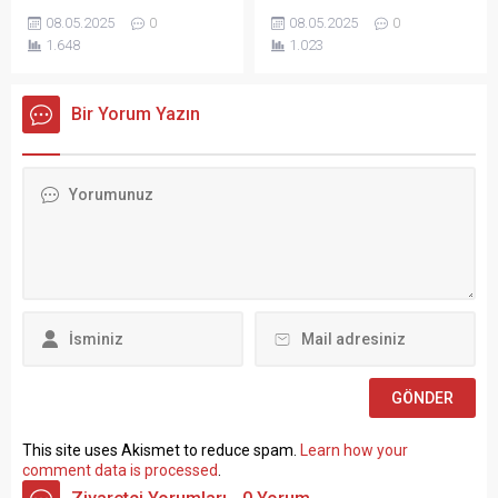
Çiftliği Değil! Türkiye İşçi
KÜLTÜR VE TURİZM
kullanmasının...
08.05.2025
0
08.05.2025
0
Sendikaları Konfederasyonu
BAKANLIĞI Vakıflar Genel
1.648
1.023
(TÜRK-İŞ) Genel Başkanı
Müdürlüğü SÖZLEŞMELİ
Ergün Atalay, kamu toplu iş
PERSONEL ALIM İLANI Genel
sözleşmelerinde yaşanan
Müdürlüğümüz Merkez ve
Bir Yorum Yazın
tıkanma ve ekonomik
Taşra teşkilatında 657 sayılı
politikalarla ilgili çok sert
Devlet Memurları
açıklamalarda bulundu.
Kanunu’nun 4 üncü
TÜRK-İŞ Genel Merkezinde
maddesinin (B) fıkrasına
gerçekleştirilen basın
göre istihdam edilmek
toplantısında konuşan
üzere “Sözleşmeli Personel
Atalay, hem hükümete hem
Çalıştırılmasına İlişkin
de Hazine ve Maliye Bakanı
Esaslar” çerçevesinde sözlü
Mehmet...
sınavla Mühendis, Mimar,
Müze Araştırmacısı ile
Sosyal Çalışmacı; sözlü
sınav yapılmaksızın Büro...
This site uses Akismet to reduce spam.
Learn how your
comment data is processed
.